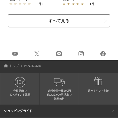
☆
☆
☆
☆
☆
(0件)
★
★
★
★
★
(1件)
トップ
＞
PB24SS75A8
会員登録で
送料全国一律600円
選べるギフト包装
10%ポイント還元
税込22,000円以上で
送料無料
ショッピングガイド