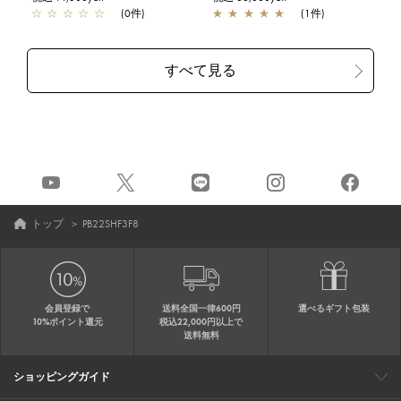
☆
☆
☆
☆
☆
(0件)
★
★
★
★
★
(1件)
トップ
＞
PB22SHF3F8
会員登録で
送料全国一律600円
選べるギフト包装
10%ポイント還元
税込22,000円以上で
送料無料
ショッピングガイド