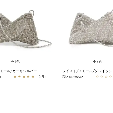
全6色
全6色
スモール/カーキシルバー
n
★
★
★
★
★
(1件)
税込 64,900yen
☆
☆
☆
☆