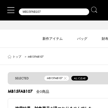
新作アイテム
バッグ
財
トップ
＞
MB15FAB107
SELECTED
MB15FAB107
ALL CLEAR
MB15FAB107
全0商品