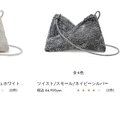
全6色
ツイスト/スモール/グレイッシュホワイトシルバー
ツイスト/スモール/ネイビーシルバー
☆
(0件)
税込 64,900yen
★
★
★
★
☆
(3件)