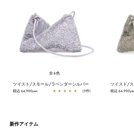
全6色
ツイスト/スモール/ラベンダーシルバー
ツイスト/
税込 64,900yen
★
★
★
★
★
(5件)
税込 64,900ye
新作アイテム