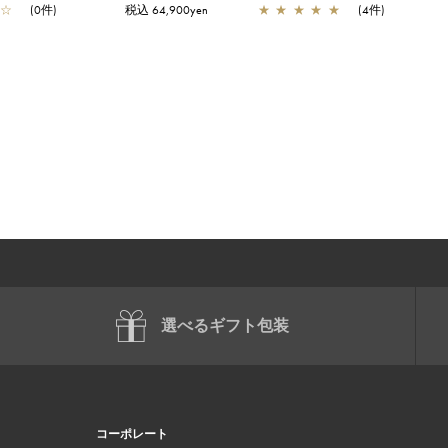
☆
(0件)
税込 64,900yen
★
★
★
★
★
(4件)
選べるギフト包装
コーポレート