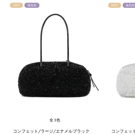
NEW
発売前
NEW
発売前
全3色
コンフェット/ラージ/エナメルブラック
コンフェッ