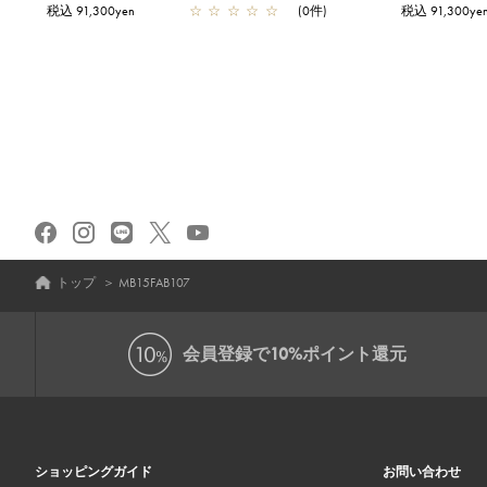
税込 91,300yen
☆
☆
☆
☆
☆
(0件)
税込 91,300ye
トップ
＞
MB15FAB107
会員登録で
10%ポイント還元
ショッピングガイド
お問い合わせ