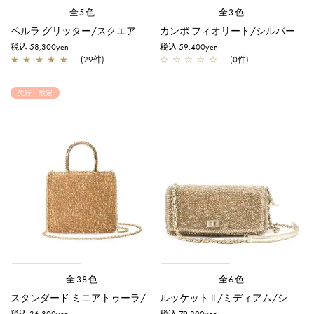
全5色
全3色
ペルラ グリッター/スクエア スモール/シルバーゴールド
カンポ フィオリート/シルバーゴールド
税込 58,300yen
税込 59,400yen
★
★
★
★
★
(29件)
☆
☆
☆
☆
☆
(0件)
先行・限定
全38色
全6色
スタンダード ミニアトゥーラ/シャンパンゴールド【オンラインストア先行販売カラー】
ルッケット II /ミディアム/シルバーゴールド