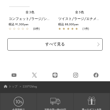
全3色
全5色
コンフェット/ラージ/シルバーゴールド
ツイスト/ラージ/エナメルブラック
税込 91,300yen
税込 88,000yen
☆
☆
☆
☆
☆
(0件)
★
★
★
★
★
(1件)
トップ
＞
220712blog
会員登録で
送料全国一律600円
選べるギフト包装