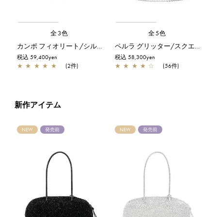
全3色
全5色
カンポ フィオリート/シルバー
ペルラ グリッター/スクエア スモール/シルバー
税込 59,400yen
税込 58,300yen
★
★
★
★
★
(2件)
★
★
★
★
☆
(56件)
新作アイテム
NEW
発売前
NEW
発売前