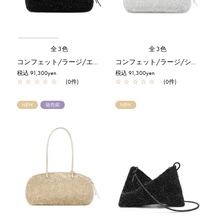
全3色
全3色
コンフェット/ラージ/エナメルブラック
コンフェット/ラージ/シルバー
税込 91,300yen
税込 91,300yen
☆
☆
☆
☆
☆
(0件)
☆
☆
☆
☆
☆
(0件)
NEW
発売前
NEW