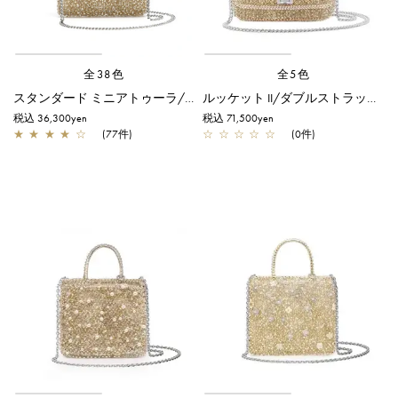
全38色
全5色
スタンダード ミニアトゥーラ/シルバーゴールド
ルッケット II/ダブルストラップ/シルバーゴールド
税込 36,300yen
税込 71,500yen
★
★
★
★
☆
(77件)
☆
☆
☆
☆
☆
(0件)