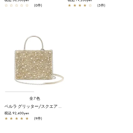
税込 36,300yen
税込 79,200yen
☆
☆
☆
☆
☆
(0件)
★
★
★
★
☆
(5件)
全7色
ペルラ グリッター/スクエア ミディアム/シルバーゴールド
税込 92,400yen
★
★
★
★
★
(9件)