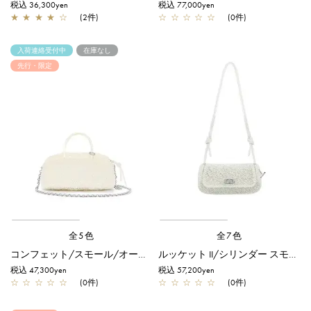
税込 36,300yen
税込 77,000yen
★
★
★
★
☆
(2件)
☆
☆
☆
☆
☆
(0件)
入荷連絡受付中
在庫なし
先行・限定
全5色
全7色
コンフェット/スモール/オーロラトラスパレンテ【オンラインストア先行販売カラー】
ルッケット II/シリンダー スモール/オーロラホワイト
税込 47,300yen
税込 57,200yen
☆
☆
☆
☆
☆
(0件)
☆
☆
☆
☆
☆
(0件)