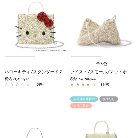
全6色
ハローキティ/スタンダード Z/マットホワイト
ツイスト/スモール/マットホワイト
税込 71,500yen
税込 64,900yen
☆
☆
☆
☆
☆
(0件)
★
★
★
★
☆
(1件)
入荷連絡受付中
在庫なし
先行・限定