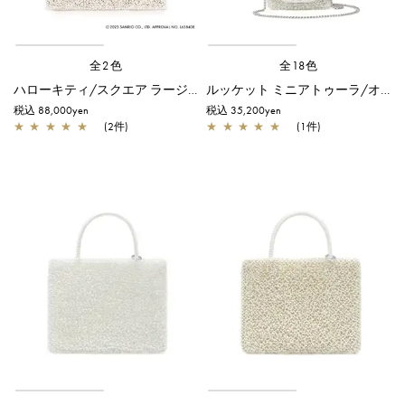
全2色
全18色
ハローキティ/スクエア ラージ/マットホワイト
ルッケット ミニアトゥーラ/オーロラホワイト
税込 88,000yen
税込 35,200yen
★
★
★
★
★
(2件)
★
★
★
★
★
(1件)