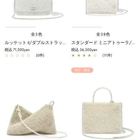
全5色
全38色
ルッケット II/ダブルストラップ/ホワイト
スタンダード ミニアトゥーラ/オーロラホワイト
税込 71,500yen
税込 36,300yen
☆
☆
☆
☆
☆
(0件)
★
★
★
★
☆
(11件)
先行・限定