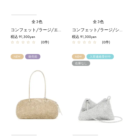
全3色
全3色
コンフェット/ラージ/エナメルブラック
コンフェット/ラージ/シルバー
税込 91,300yen
税込 91,300yen
☆
☆
☆
☆
☆
(0件)
☆
☆
☆
☆
☆
(0件)
NEW
発売前
NEW
入荷連絡受付中
在庫なし