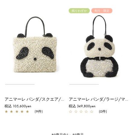
残りわずか
先行・限定
アニマーレ パンダ/スクエア/マットグレイッシュホワイト
アニマーレ パンダ/ラージ/マットグレイッシュホワイト【一部店舗先行販売商品】
税込 105,600yen
税込 349,800yen
★
★
★
★
★
(9件)
☆
☆
☆
☆
☆
(0件)
80商品中1～50商品