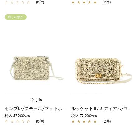
☆
☆
☆
☆
☆
(0件)
★
★
★
★
★
(2件)
残りわずか
全5色
センプレ/スモール/マットホワイト
ルッケット II /ミディアム/マットホワイト
税込 57,200yen
税込 79,200yen
☆
☆
☆
☆
☆
(0件)
★
★
★
★
★
(2件)