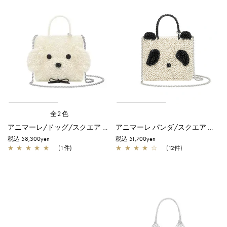
全2色
アニマーレ/ドッグ/スクエア スモール/パールホワイト
アニマーレ パンダ/スクエア スモール/エナメルブラック×マットホワイト
税込 58,300yen
税込 51,700yen
★
★
★
★
★
(1件)
★
★
★
★
☆
(12件)