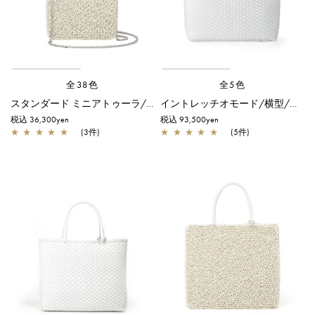
全38色
全5色
スタンダード ミニアトゥーラ/マットホワイト
イントレッチオモード/横型/オーロラホワイト×エナメルホワイト
税込 36,300yen
税込 93,500yen
★
★
★
★
★
(3件)
★
★
★
★
★
(5件)