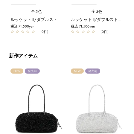
全5色
全5色
ルッケット II/ダブルストラップ/フラミンゴ
ルッケット II/ダブルストラップ/エナメルブラック
税込 71,500yen
税込 71,500yen
☆
☆
☆
☆
☆
(0件)
☆
☆
☆
☆
☆
(0件)
新作アイテム
NEW
発売前
NEW
発売前