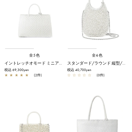
全5色
全6色
イントレッチオモード ミニアトゥーラ/横型/オーロラホワイト×エナメルホワイト
スタンダード/ラウンド 縦型/スモール/オーロラホワイト
税込 69,300yen
税込 40,700yen
★
★
★
★
★
(2件)
☆
☆
☆
☆
☆
(0件)