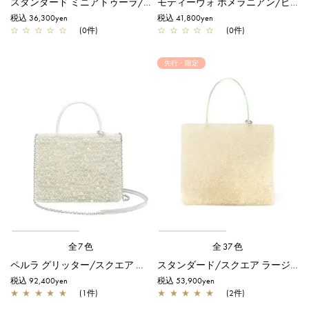
スタンダード ミニアトゥーラ/サンドベージュ
モティーヴォ ポメラニアン/ピコ/オーロラホワイト
税込 36,300yen
税込 41,800yen
☆
☆
☆
☆
☆
(0件)
☆
☆
☆
☆
☆
(0件)
先行・限定
全7色
全37色
ペルラ グリッター/スクエア ミディアム/オーロラホワイト
スタンダード/スクエア ラージ/ステッラホワイト【オンラインストア先行販売カラー】
税込 92,400yen
税込 53,900yen
★
★
★
★
★
(1件)
★
★
★
★
★
(2件)