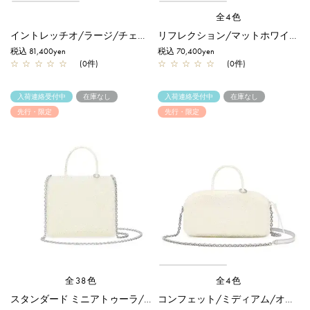
全4色
イントレッチオ/ラージ/チェーロミックス
リフレクション/マットホワイト【一部店舗先行販売商品】
税込 81,400yen
税込 70,400yen
☆
☆
☆
☆
☆
(0件)
☆
☆
☆
☆
☆
(0件)
入荷連絡受付中
在庫なし
入荷連絡受付中
在庫なし
先行・限定
先行・限定
全38色
全4色
スタンダード ミニアトゥーラ/オーロラトラスパレンテ【一部店舗先行販売カラー】
コンフェット/ミディアム/オーロラトラスパレンテ【オンラインストア先行販売カラー】