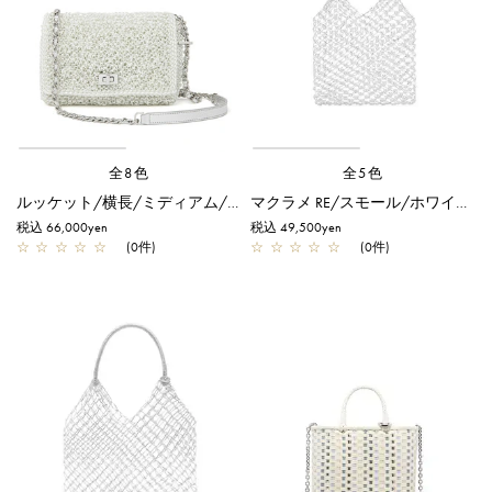
全8色
全5色
ルッケット/横長/ミディアム/オーロラホワイト
マクラメ RE/スモール/ホワイトシルバー
税込 66,000yen
税込 49,500yen
☆
☆
☆
☆
☆
(0件)
☆
☆
☆
☆
☆
(0件)