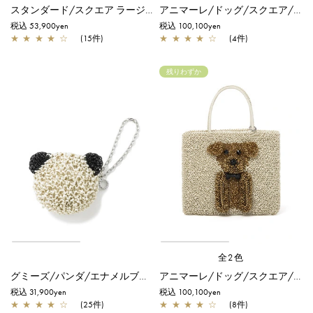
スタンダード/スクエア ラージ/オーロラホワイト
アニマーレ/ドッグ/スクエア/パウダリーピンクゴールド×パールホワイト×エナメルブラック
税込 53,900yen
税込 100,100yen
★
★
★
★
☆
(15件)
★
★
★
★
☆
(4件)
残りわずか
全2色
グミーズ/パンダ/エナメルブラック×マットグレイッシュホワイト
アニマーレ/ドッグ/スクエア/マットグレイッシュホワイト×ブロンズ×エナメルブラック
税込 31,900yen
税込 100,100yen
★
★
★
★
☆
(25件)
★
★
★
★
☆
(8件)