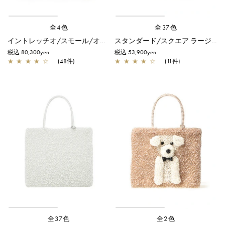
全4色
全37色
イントレッチオ/スモール/オーロラホワイト×エナメルホワイト
スタンダード/スクエア ラージ/マットホワイト
税込 80,300yen
税込 53,900yen
★
★
★
★
☆
(48件)
★
★
★
★
☆
(11件)
全37色
全2色