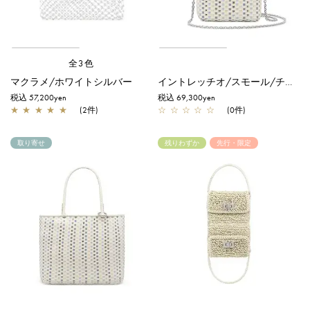
全3色
マクラメ/ホワイトシルバー
イントレッチオ/スモール/チェーロミックス
税込 57,200yen
税込 69,300yen
★
★
★
★
★
(2件)
☆
☆
☆
☆
☆
(0件)
取り寄せ
残りわずか
先行・限定