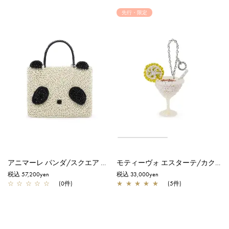
先行・限定
アニマーレ パンダ/スクエア ミディアム/エナメルブラック×マットホワイト
モティーヴォ エスターテ/カクテル/オーロラトラスパレンテ【一部店舗先行販売商品】
税込 57,200yen
税込 33,000yen
☆
☆
☆
☆
☆
(0件)
★
★
★
★
★
(5件)