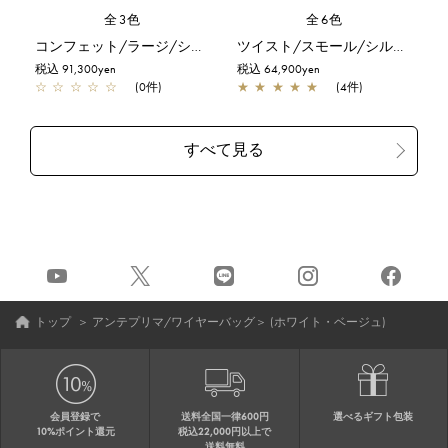
全3色
全6色
コンフェット/ラージ/シルバーゴールド
ツイスト/スモール/シルバー
税込 91,300yen
税込 64,900yen
☆
☆
☆
☆
☆
(0件)
★
★
★
★
★
(4件)
トップ
＞
アンテプリマ/ワイヤーバッグ
＞
(ホワイト・ベージュ)
会員登録で
送料全国一律600円
選べるギフト包装
10%ポイント還元
税込22,000円以上で
送料無料