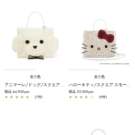
全2色
全2色
アニマーレ/ドッグ/スクエア ミディアム/パールホワイト
ハローキティ/スクエア スモール/マットホワイト
税込 64,900yen
税込 55,000yen
★
★
★
★
★
(7件)
★
★
★
★
☆
(9件)