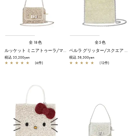
全18色
全5色
ルッケット ミニアトゥーラ/マットホワイト
ペルラ グリッター/スクエア スモール/オーロラトラスパレンテ【オンラインストア先行販売カラー】
税込 35,200yen
税込 58,300yen
★
★
★
★
★
(6件)
★
★
★
★
★
(12件)