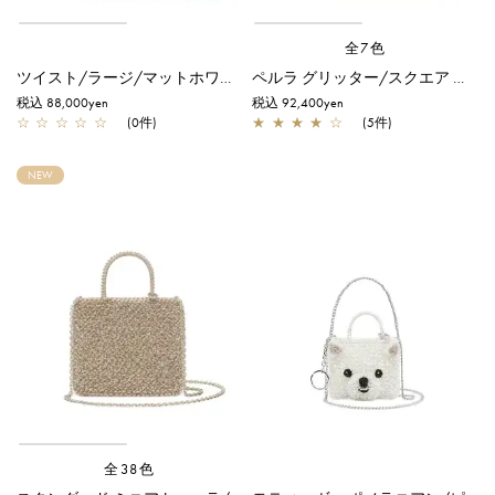
全7色
ツイスト/ラージ/マットホワイト
ペルラ グリッター/スクエア ミディアム/オーロラトラスパレンテ【オンラインストア先行販売カラー】
税込 88,000yen
税込 92,400yen
☆
☆
☆
☆
☆
(0件)
★
★
★
★
☆
(5件)
NEW
全38色