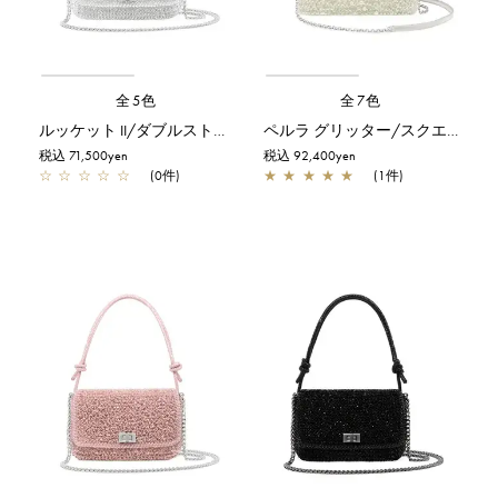
全5色
全7色
ルッケット II/ダブルストラップ/シルバー
ペルラ グリッター/スクエア ミディアム/オーロラホワイト
税込 71,500yen
税込 92,400yen
☆
☆
☆
☆
☆
(0件)
★
★
★
★
★
(1件)