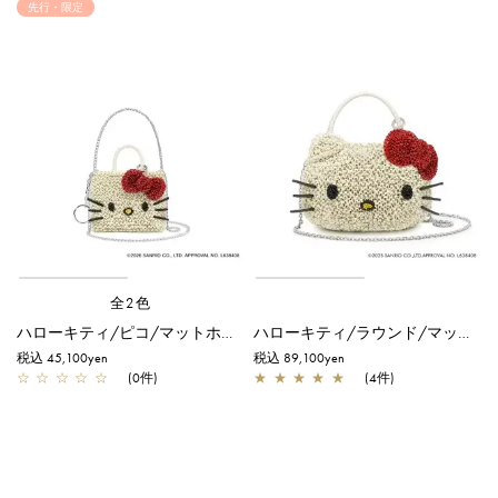
先行・限定
全2色
ハローキティ/ピコ/マットホワイト【オンラインストア先行販売商品】
ハローキティ/ラウンド/マットホワイト
税込 45,100yen
税込 89,100yen
☆
☆
☆
☆
☆
(0件)
★
★
★
★
★
(4件)