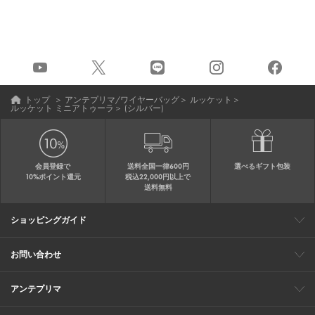
トップ
＞
アンテプリマ/ワイヤーバッグ
＞
ルッケット
＞
ルッケット ミニアトゥーラ
＞
(シルバー)
会員登録で
送料全国一律600円
選べるギフト包装
10%ポイント還元
税込22,000円以上で
送料無料
ショッピングガイド
会員特典
ご購入・配送について
返品について
ギフト包装
FAQ
サイトマップ
お問い合わせ
メールでのお問い合わせ
お修理についてのお問い合わせ
お電話でのご注文・お問い合わせ
アンテプリマ
0120-03-6961