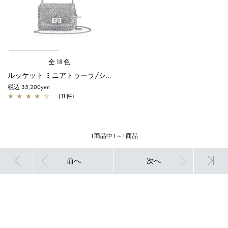
全18色
ルッケット ミニアトゥーラ/シルバー
税込 35,200yen
★
★
★
★
☆
(11件)
1商品中1～1商品
前へ
次へ