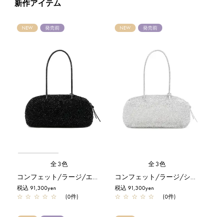
新作アイテム
NEW
発売前
NEW
発売前
全3色
全3色
コンフェット/ラージ/エナメルブラック
コンフェット/ラージ/シルバー
税込 91,300yen
税込 91,300yen
☆
☆
☆
☆
☆
(0件)
☆
☆
☆
☆
☆
(0件)