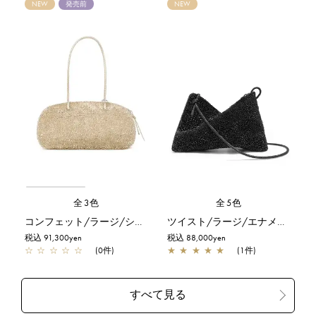
NEW
発売前
NEW
全3色
全5色
コンフェット/ラージ/シルバーゴールド
ツイスト/ラージ/エナメルブラック
税込 91,300yen
税込 88,000yen
☆
☆
☆
☆
☆
(0件)
★
★
★
★
★
(1件)