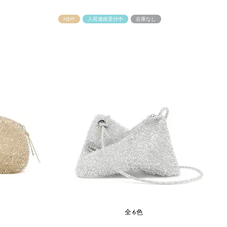
NEW
入荷連絡受付中
在庫なし
全6色