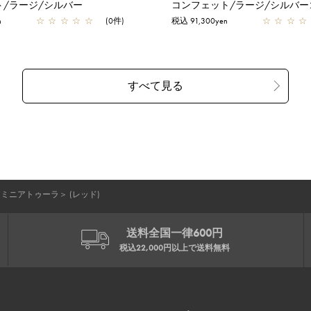
ト/ラージ/シルバー
コンフェット/ラージ/シルバー
n
☆
☆
☆
☆
☆
(0件)
税込 91,300yen
☆
☆
☆
☆
 ミニアトゥーラ
＞
(レッド)
送料全国一律600円
税込22,000円以上で
送料無料