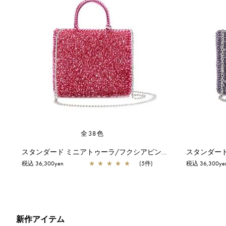
全38色
スタンダード ミニアトゥーラ/フクシアピンク
スタンダード
税込 36,300yen
★
★
★
★
★
(5件)
税込 36,300ye
新作アイテム