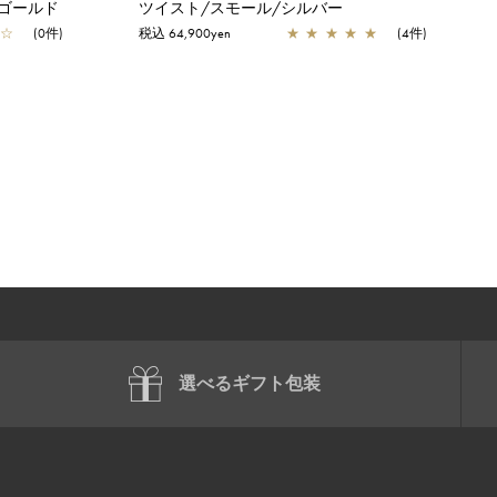
ゴールド
ツイスト/スモール/シルバー
☆
(0件)
税込 64,900yen
★
★
★
★
★
(4件)
選べるギフト包装