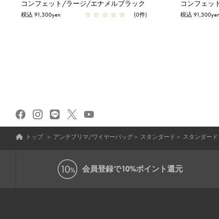
コンフェット/ラージ/エナメルブラック
コンフェッ
税込 91,300yen
☆
☆
☆
☆
☆
(0件)
税込 91,300ye
トップ
＞
アンテプリマ/ワイヤーバッグ
＞
スタンダード
＞
スタンダード
会員登録で
10%ポイント還元