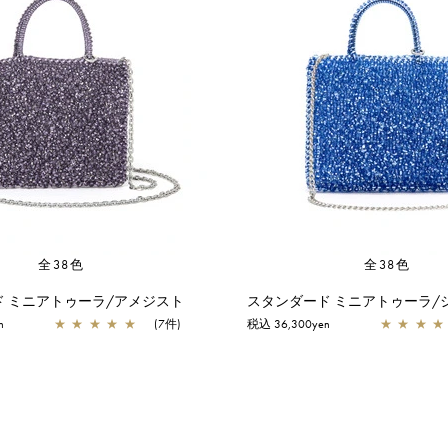
全38色
全38色
 ミニアトゥーラ/アメジスト
n
★
★
★
★
★
(7件)
税込 36,300yen
★
★
★
★