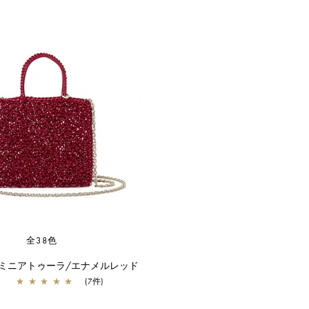
全38色
 ミニアトゥーラ/エナメルレッド
★
★
★
★
★
(7件)