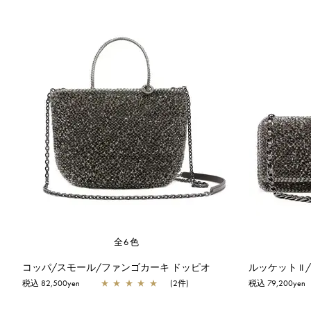
全6色
コッパ/スモール/ファンゴカーキ ドッピオ
税込 82,500yen
★
★
★
★
★
(2件)
税込 79,200yen