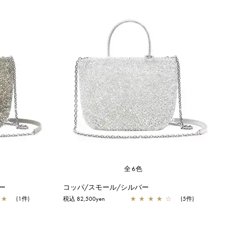
全6色
ー
コッパ/スモール/シルバー
★
(1件)
税込 82,500yen
★
★
★
★
☆
(5件)