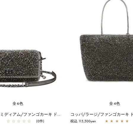
全6色
全4色
ルッケット II /ミディアム/ファンゴカーキ ドッピオ
コッパ/ラージ/ファンゴカーキ 
☆
☆
☆
☆
☆
(0件)
税込 115,500yen
★
★
★
★
★