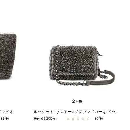
全8色
ドッピオ
ルッケット II /スモール/ファンゴカーキ ドッピオ
(2件)
税込 68,200yen
☆
☆
☆
☆
☆
(0件)