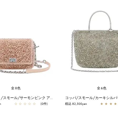
全8色
全6色
ルッケット II /スモール/サーモンピンク アルボルド
コッパ/スモール/カーキシルバ
n
☆
☆
☆
☆
☆
(0件)
税込 82,500yen
★
★
★
★