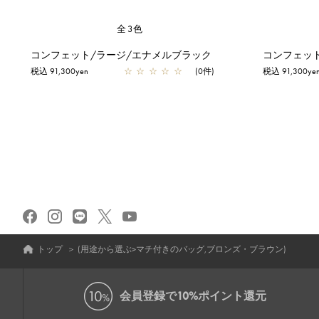
全3色
コンフェット/ラージ/エナメルブラック
コンフェッ
税込 91,300yen
☆
☆
☆
☆
☆
(0件)
税込 91,300ye
トップ
＞
(用途から選ぶ>マチ付きのバッグ,ブロンズ・ブラウン)
会員登録で
10%ポイント還元