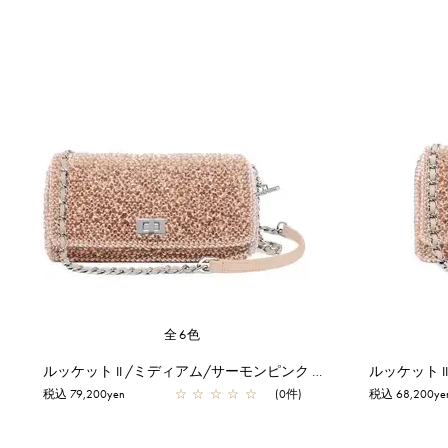
全6色
ルッケット II /ミディアム/サーモンピンク アルボルド
税込 79,200yen
☆
☆
☆
☆
☆
(0件)
税込 68,200ye