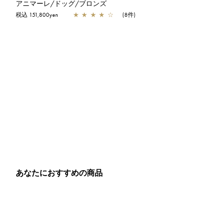
アニマーレ/ドッグ/ブロンズ
税込 151,800yen
★
★
★
★
☆
(8件)
あなたにおすすめの商品