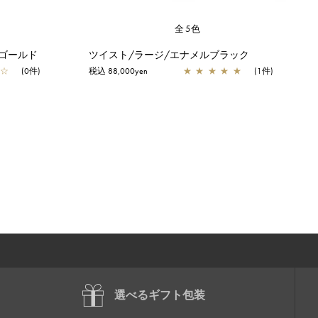
全5色
ゴールド
ツイスト/ラージ/エナメルブラック
☆
(0件)
税込 88,000yen
★
★
★
★
★
(1件)
選べるギフト包装