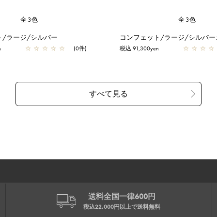
全3色
全3色
ト/ラージ/シルバー
コンフェット/ラージ/シルバー
n
☆
☆
☆
☆
☆
(0件)
税込 91,300yen
☆
☆
☆
☆
送料全国一律600円
税込22,000円以上で
送料無料