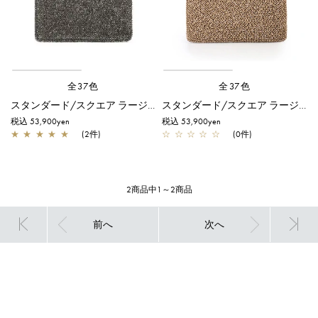
全37色
全37色
スタンダード/スクエア ラージ/ファンゴカーキ ドッピオ
スタンダード/スクエア ラージ/エナメルキャメル
税込 53,900yen
税込 53,900yen
★
★
★
★
★
(2件)
☆
☆
☆
☆
☆
(0件)
2商品中1～2商品
前へ
次へ