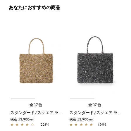
あなたにおすすめの商品
全37色
全37色
スタンダード/スクエア ラージ/シャンパンマルチ
スタンダード/スクエア ラージ/ネイビーシルバー
税込 53,900yen
税込 53,900yen
★
★
★
★
☆
(22件)
★
★
★
★
★
(2件)