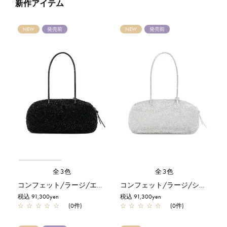
新作アイテム
NEW
発売前
NEW
発売前
全3色
全3色
コンフェット/ラージ/エナメルブラック
コンフェット/ラージ/シルバー
税込 91,300yen
税込 91,300yen
☆
☆
☆
☆
☆
(0件)
☆
☆
☆
☆
☆
(0件)