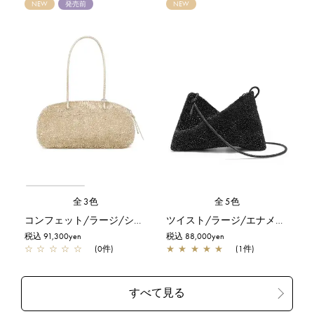
NEW
発売前
NEW
全3色
全5色
コンフェット/ラージ/シルバーゴールド
ツイスト/ラージ/エナメルブラック
税込 91,300yen
税込 88,000yen
☆
☆
☆
☆
☆
(0件)
★
★
★
★
★
(1件)