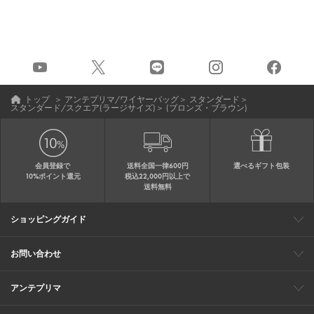
トップ
＞
アンテプリマ/ワイヤーバッグ
＞
スタンダード
＞
スタンダード/スクエア(ラージサイズ)
＞
(ブロンズ・ブラウン)
会員登録で
送料全国一律600円
選べるギフト包装
10%ポイント還元
税込22,000円以上で
送料無料
ショッピングガイド
会員特典
ご購入・配送について
返品について
ギフト包装
FAQ
サイトマップ
お問い合わせ
メールでのお問い合わせ
お修理についてのお問い合わせ
お電話でのご注文・お問い合わせ
アンテプリマ
0120-03-6961