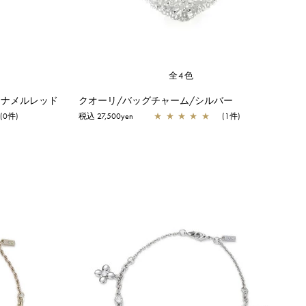
全4色
エナメルレッド
クオーリ/バッグチャーム/シルバー
(0件)
税込 27,500yen
★
★
★
★
★
(1件)