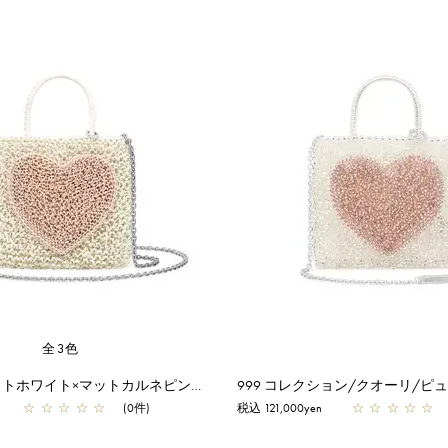
全3色
クオーリ/マットホワイト×マットカルネピンク【オンラインストア先行販売カラー】
☆
☆
☆
☆
☆
(0件)
税込 121,000yen
☆
☆
☆
☆
☆