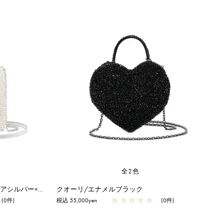
全2色
999 コレクション/クオーリ/ピュアシルバー×ピュアシルバーピンク【一部店舗先行販売商品】
クオーリ/エナメルブラック
(0件)
税込 55,000yen
☆
☆
☆
☆
☆
(0件)