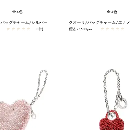
全4色
全4色
ニバッグチャーム/シルバー
クオーリ/バッグチャーム/エナ
☆
☆
☆
☆
☆
(0件)
税込 27,500yen
☆
☆
☆
☆
☆