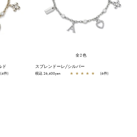
全2色
ルド
スプレンドーレ/シルバー
(4件)
税込 26,400yen
★
★
★
★
★
(6件)