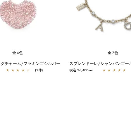
全4色
全2色
ッグチャーム/フラミンゴシルバー
スプレンドーレ/シャンパンゴー
★
★
★
★
☆
(2件)
税込 26,400yen
★
★
★
★
★