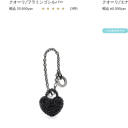
クオーリ/フラミンゴシルバー
クオーリ/エ
税込 55,000yen
★
★
★
★
★
(3件)
税込 60,500yen
入荷連絡受付中