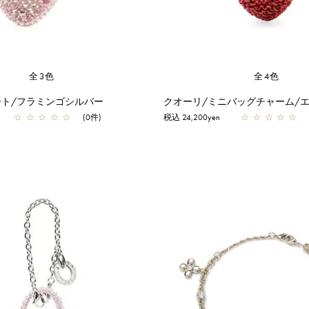
全3色
全4色
ート/フラミンゴシルバー
クオーリ/ミニバッグチャーム/
☆
☆
☆
☆
☆
(0件)
税込 24,200yen
☆
☆
☆
☆
☆