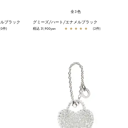
全3色
メルブラック
グミーズ/ハート/エナメルブラック
(0件)
税込 31,900yen
★
★
★
★
★
(2件)