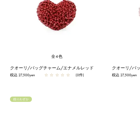
全4色
クオーリ/バッグチャーム/エナメルレッド
クオーリ/バ
税込 27,500yen
☆
☆
☆
☆
☆
(0件)
税込 27,500yen
残りわずか