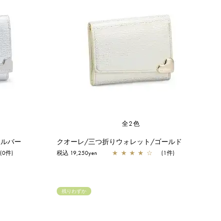
全2色
シルバー
クオーレ/三つ折りウォレット/ゴールド
(0件)
税込 19,250yen
★
★
★
★
☆
(1件)
残りわずか