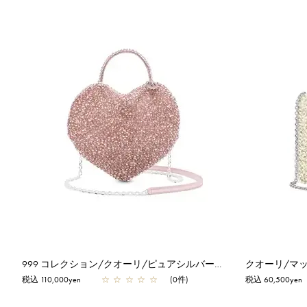
999 コレクション/クオーリ/ピュアシルバーピンク【一部店舗先行販売商品】
税込 110,000yen
☆
☆
☆
☆
☆
(0件)
税込 60,500yen