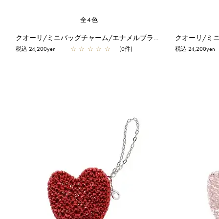
全4色
クオーリ/ミニバッグチャーム/エナメルブラック
クオーリ/ミ
税込 24,200yen
☆
☆
☆
☆
☆
(0件)
税込 24,200yen