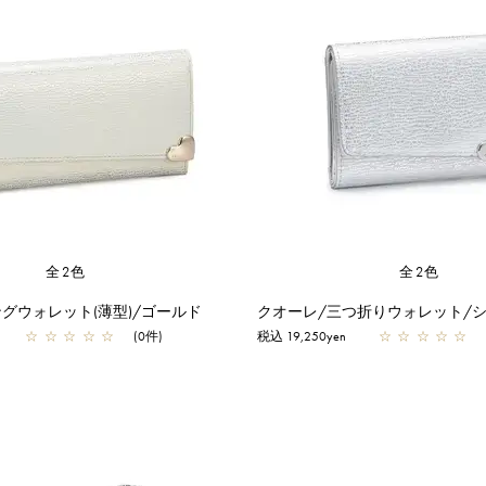
全2色
全2色
グウォレット(薄型)/ゴールド
クオーレ/三つ折りウォレット/
☆
☆
☆
☆
☆
(0件)
税込 19,250yen
☆
☆
☆
☆
☆