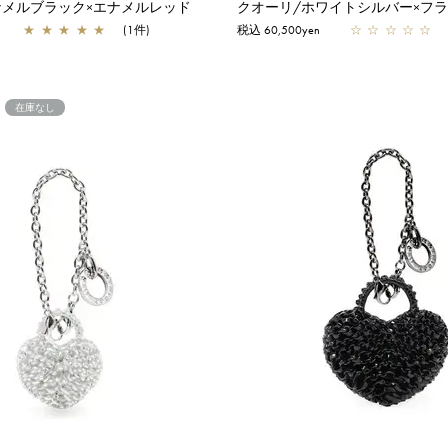
ナメルブラック×エナメルレッド
★
★
★
★
★
(1件)
税込 60,500yen
☆
☆
☆
☆
☆
在庫なし