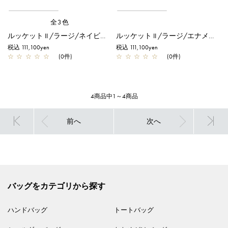
全3色
ルッケット II /ラージ/ネイビーシルバー
ルッケット II /ラージ/エナメルブラック
税込 111,100yen
税込 111,100yen
☆
☆
☆
☆
☆
(0件)
☆
☆
☆
☆
☆
(0件)
4商品中1～4商品
前へ
次へ
バッグをカテゴリから探す
ハンドバッグ
トートバッグ