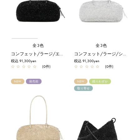
全3色
全3色
コンフェット/ラージ/エナメルブラック
コンフェット/ラージ/シルバー
税込 91,300yen
税込 91,300yen
☆
☆
☆
☆
☆
(0件)
☆
☆
☆
☆
☆
(0件)
NEW
発売前
NEW
残りわずか
取り寄せ