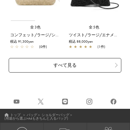
全3色
全5色
コンフェット/ラージ/シルバーゴールド
ツイスト/ラージ/エナメルブラック
税込 91,300yen
税込 88,000yen
☆
☆
☆
☆
☆
(0件)
★
★
★
★
★
(1件)
トップ
＞
バッグ
＞
ショルダーバッグ
＞
(用途から選ぶ>A4もきちんと入るバッグ)