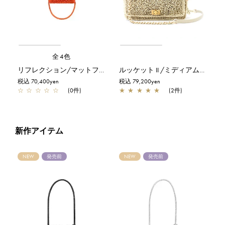
全4色
リフレクション/マットフィアンマ【一部店舗先行販売商品】
ルッケット II /ミディアム/マットホワイト
税込 70,400yen
税込 79,200yen
☆
☆
☆
☆
☆
(0件)
★
★
★
★
★
(2件)
新作アイテム
NEW
発売前
NEW
発売前