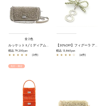
全2色
ルッケット II /ミディアム/カーキシルバー
【30%OFF】フィグーラ アクセサリー/NO.8/シルバーグリーン
税込 79,200yen
税込 13,860yen
★
★
★
★
★
(3件)
★
★
★
★
☆
(6件)
先行・限定