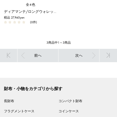
全4色
ディアマンテ/ロングウォレット/ブラック
税込 27,940yen
☆
☆
☆
☆
☆
(0件)
3商品中1～3商品
前へ
次へ
財布・小物をカテゴリから探す
長財布
コンパクト財布
フラグメントケース
コインケース