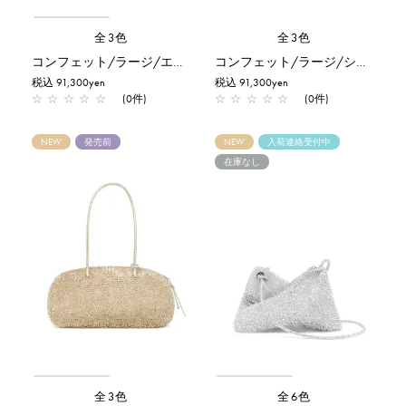
全3色
全3色
コンフェット/ラージ/エナメルブラック
コンフェット/ラージ/シルバー
税込 91,300yen
税込 91,300yen
☆
☆
☆
☆
☆
(0件)
☆
☆
☆
☆
☆
(0件)
NEW
発売前
NEW
入荷連絡受付中
在庫なし
全3色
全6色