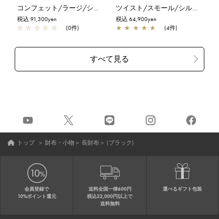
コンフェット/ラージ/シルバーゴールド
ツイスト/スモール/シルバー
税込 91,300yen
税込 64,900yen
☆
☆
☆
☆
☆
(0件)
★
★
★
★
★
(4件)
トップ
＞
財布・小物
＞
長財布
＞
(ブラック)
会員登録で
送料全国一律600円
選べるギフト包装
10%ポイント還元
税込22,000円以上で
送料無料