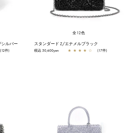
全12色
/シルバー
スタンダード Z/エナメルブラック
(12件)
税込 50,600yen
★
★
★
★
☆
(17件)