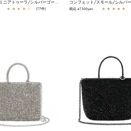
スタンダード ミニアトゥーラ/シルバーゴールド
コンフェット/スモール/シルバ
★
★
★
★
☆
(77件)
税込 47,300yen
★
★
★
★
★