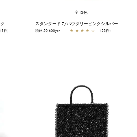
全12色
ック
スタンダード Z/パウダリーピンクシルバー
(1件)
税込 50,600yen
★
★
★
★
☆
(23件)