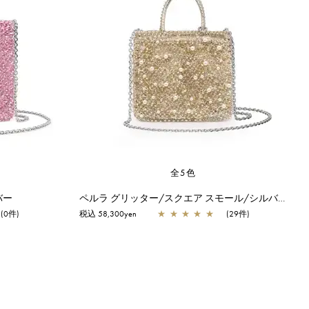
全5色
バー
ペルラ グリッター/スクエア スモール/シルバーゴールド
(0件)
税込 58,300yen
★
★
★
★
★
(29件)