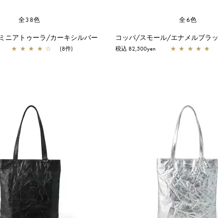
全38色
全6色
 ミニアトゥーラ/カーキシルバー
コッパ/スモール/エナメルブラ
★
★
★
★
☆
(8件)
税込 82,500yen
★
★
★
★
★