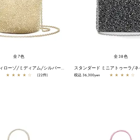
全7色
全38色
セッキオ スティローゾ/ミディアム/シルバーゴールド
★
★
★
★
☆
(22件)
税込 36,300yen
★
★
★
★
☆