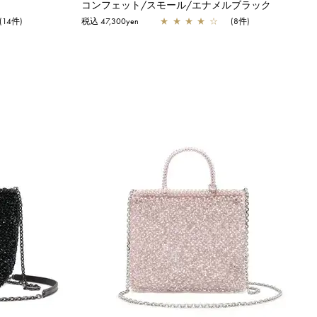
ー
コンフェット/スモール/エナメルブラック
(14件)
税込 47,300yen
★
★
★
★
☆
(8件)