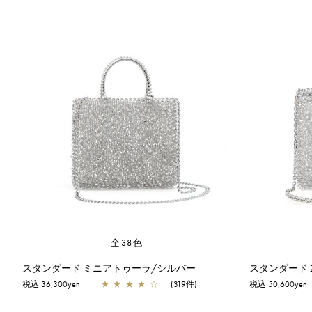
全38色
スタンダード ミニアトゥーラ/シルバー
スタンダード 
税込 36,300yen
★
★
★
★
☆
(319件)
税込 50,600yen