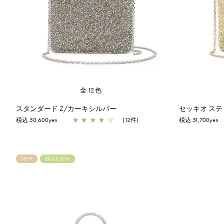
全12色
スタンダード Z/カーキシルバー
税込 50,600yen
★
★
★
★
☆
(12件)
税込 51,700yen
NEW
残りわずか