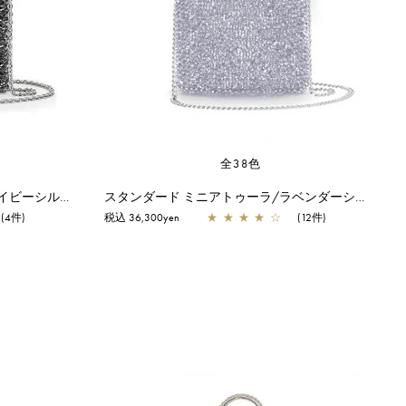
全38色
スタンダード ミニアトゥーラ/ネイビーシルバー
スタンダード ミニアトゥーラ/ラベンダーシルバー
(4件)
税込 36,300yen
★
★
★
★
☆
(12件)