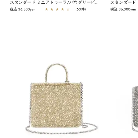
スタンダード ミニアトゥーラ/パウダリーピンクシルバー
税込 36,300yen
★
★
★
★
☆
(53件)
税込 36,300yen