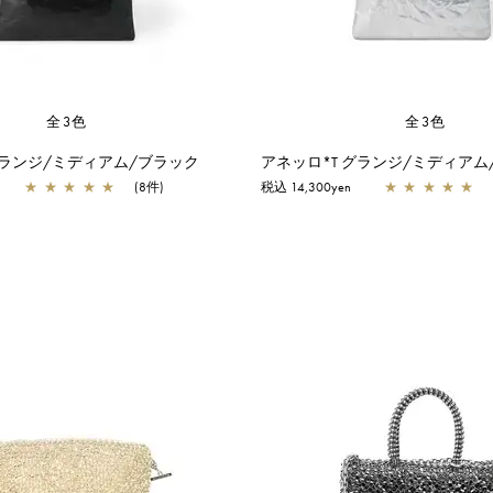
全3色
全3色
グランジ/ミディアム/ブラック
アネッロ*T グランジ/ミディアム
★
★
★
★
★
(8件)
税込 14,300yen
★
★
★
★
★