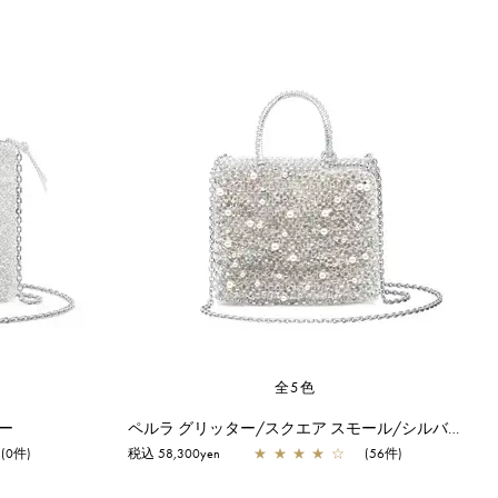
全5色
ー
ペルラ グリッター/スクエア スモール/シルバー
(0件)
税込 58,300yen
★
★
★
★
☆
(56件)