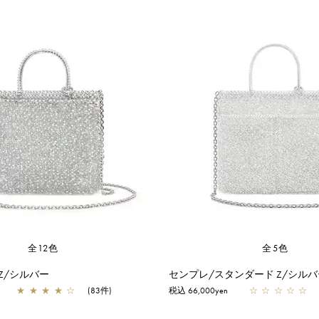
全12色
全5色
Z/シルバー
センプレ/スタンダード Z/シルバ
★
★
★
★
☆
(83件)
税込 66,000yen
☆
☆
☆
☆
☆