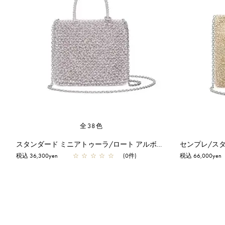
全38色
スタンダード ミニアトゥーラ/ロート アルボルド
センプレ/スタ
税込 36,300yen
☆
☆
☆
☆
☆
(0件)
税込 66,000yen