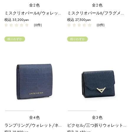
全2色
全2色
ミスクリオパールII/ウォレット/ネイビー
ミスクリオパールII/フラグメントケース/ネイビー
税込 35,200yen
税込 27,500yen
☆
☆
☆
☆
☆
(0件)
☆
☆
☆
☆
☆
(0件)
残りわずか
残りわずか
全4色
全3色
ランプリング/ウォレット/ネイビー
ピクセル/三つ折りウォレット/ネイビー