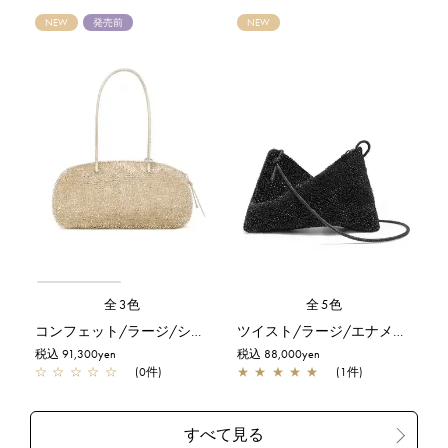
NEW
発売前
NEW
全3色
全5色
コンフェット/ラージ/シルバーゴールド
ツイスト/ラージ/エナメルブラック
税込 91,300yen
税込 88,000yen
☆
☆
☆
☆
☆
(0件)
★
★
★
★
★
(1件)