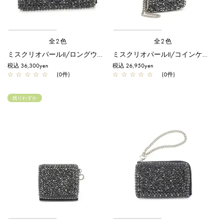
全2色
全2色
ミスクリオパールII/ロングウォレット/ネイビー
ミスクリオパールII/コインケース/ネイビー
税込 36,300yen
税込 26,950yen
☆
☆
☆
☆
☆
(0件)
☆
☆
☆
☆
☆
(0件)
残りわずか