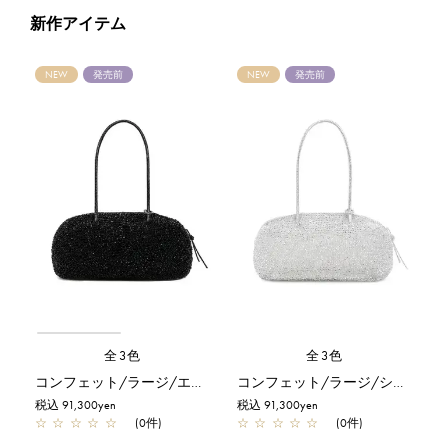
新作アイテム
NEW
発売前
NEW
発売前
全3色
全3色
コンフェット/ラージ/エナメルブラック
コンフェット/ラージ/シルバー
税込 91,300yen
税込 91,300yen
☆
☆
☆
☆
☆
(0件)
☆
☆
☆
☆
☆
(0件)