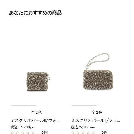
あなたにおすすめの商品
全2色
全2色
ミスクリオパールII/ウォレット/カーキ
ミスクリオパールII/フラグメントケース/カーキ
税込 35,200yen
税込 27,500yen
☆
☆
☆
☆
☆
(0件)
☆
☆
☆
☆
☆
(0件)