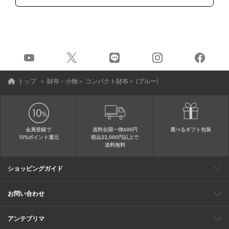
トップ
＞
財布・小物
＞
コンパクト財布
＞
(ブルー)
会員登録で
送料全国一律600円
選べるギフト包装
10%ポイント還元
税込22,000円以上で
送料無料
ショッピングガイド
会員特典
ご購入・配送について
返品について
ギフト包装
FAQ
サイトマップ
お問い合わせ
メールでのお問い合わせ
お修理についてのお問い合わせ
お電話でのご注文・お問い合わせ
アンテプリマ