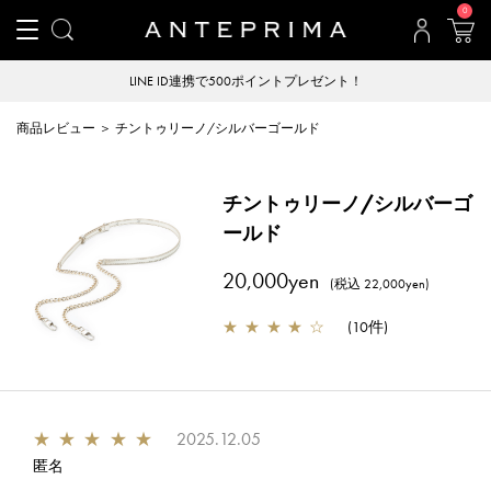
0
LINE ID連携で500ポイントプレゼント！
商品レビュー ＞ チントゥリーノ/シルバーゴールド
チントゥリーノ/シルバーゴ
ールド
20,000yen
(税込 22,000yen)
★
★
★
★
☆
(
10件
)
★
★
★
★
★
2025.12.05
匿名