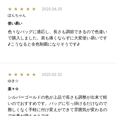
★
★
★
★
★
2025.06.20
ぽんちゃん
使い易い
色々なバッグに適応し、長さも調節できるので色違い
で購入しました。肩も痛くならずに大変使い易いです
♪こうなると全色制覇になりそうです♪
★
★
★
★
★
2025.02.22
ゆき☆
楽々☆
シルバーゴールドの色が上品で長さも調整が出来て軽
いのでおすすめです。バッグに引っ掛けるだけなので
難しくなく手軽に付け変えができて雰囲気が変わるの
で出番が増えそうです。