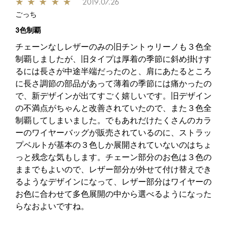
★
★
★
★
★
2019.07.26
ごっち
3色制覇
チェーンなしレザーのみの旧チントゥリーノも３色全
制覇しましたが、旧タイプは厚着の季節に斜め掛けす
るには長さが中途半端だったのと、肩にあたるところ
に長さ調節の部品があって薄着の季節には痛かったの
で、新デザインが出てすごく嬉しいです。旧デザイン
の不満点がちゃんと改善されていたので、また３色全
制覇してしまいました。でもあれだけたくさんのカラ
ーのワイヤーバッグが販売されているのに、ストラッ
プベルトが基本の３色しか展開されていないのはちょ
っと残念な気もします。チェーン部分のお色は３色の
ままでもよいので、レザー部分が外せて付け替えでき
るようなデザインになって、レザー部分はワイヤーの
お色に合わせて多色展開の中から選べるようになった
らなおよいですね。