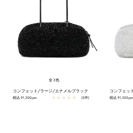
全3色
コンフェット/ラージ/エナメルブラック
コンフェッ
税込 91,300yen
☆
☆
☆
☆
☆
(0件)
税込 91,300ye