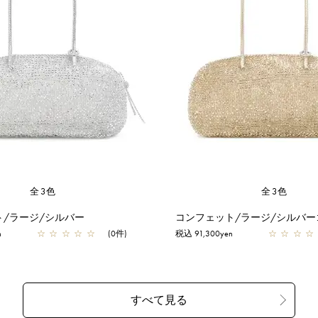
全3色
全3色
ト/ラージ/シルバー
コンフェット/ラージ/シルバー
n
☆
☆
☆
☆
☆
(0件)
税込 91,300yen
☆
☆
☆
☆