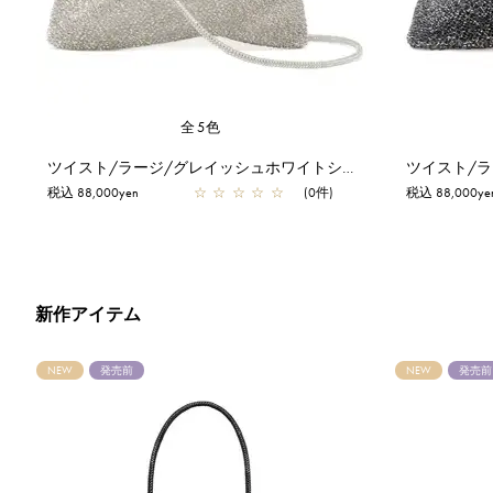
全5色
ツイスト/ラージ/グレイッシュホワイトシルバー
ツイスト/
税込 88,000yen
☆
☆
☆
☆
☆
(0件)
税込 88,000ye
新作アイテム
NEW
発売前
NEW
発売前