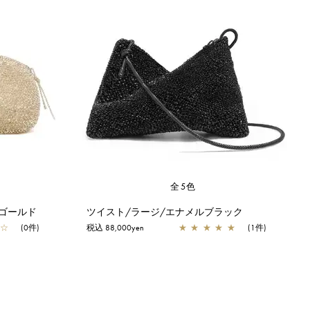
全5色
ゴールド
ツイスト/ラージ/エナメルブラック
☆
(0件)
税込 88,000yen
★
★
★
★
★
(1件)