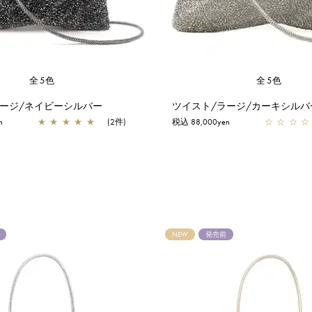
全5色
全5色
ラージ/ネイビーシルバー
ツイスト/ラージ/カーキシルバ
n
★
★
★
★
★
(2件)
税込 88,000yen
☆
☆
☆
☆
NEW
発売前