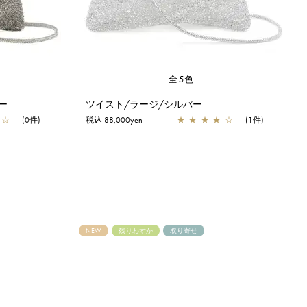
全5色
ー
ツイスト/ラージ/シルバー
☆
(0件)
税込 88,000yen
★
★
★
★
☆
(1件)
NEW
残りわずか
取り寄せ