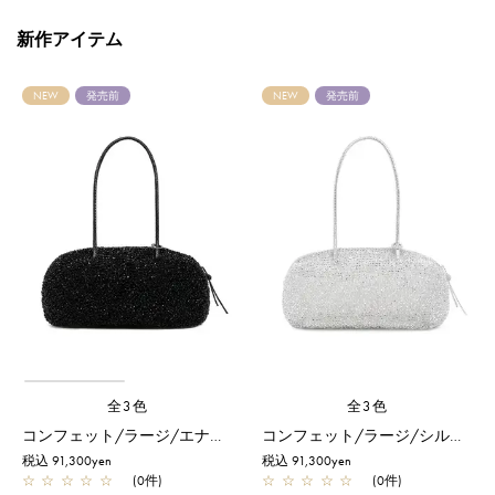
新作アイテム
NEW
発売前
NEW
発売前
全3色
全3色
コンフェット/ラージ/エナメルブラック
コンフェット/ラージ/シルバー
税込 91,300yen
税込 91,300yen
☆
☆
☆
☆
☆
(0件)
☆
☆
☆
☆
☆
(0件)