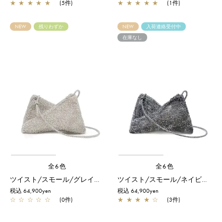
★
★
★
★
★
(5件)
★
★
★
★
★
(1件)
NEW
残りわずか
NEW
入荷連絡受付中
在庫なし
全6色
全6色
ツイスト/スモール/グレイッシュホワイトシルバー
ツイスト/スモール/ネイビーシルバー
税込 64,900yen
税込 64,900yen
☆
☆
☆
☆
☆
(0件)
★
★
★
★
☆
(3件)