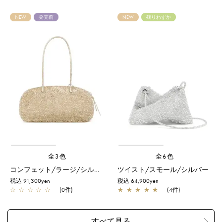
NEW
発売前
NEW
残りわずか
全3色
全6色
コンフェット/ラージ/シルバーゴールド
ツイスト/スモール/シルバー
税込 91,300yen
税込 64,900yen
☆
☆
☆
☆
☆
(0件)
★
★
★
★
★
(4件)