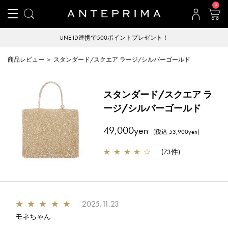
0
LINE ID連携で500ポイントプレゼント！
商品レビュー ＞ スタンダード/スクエア ラージ/シルバーゴールド
スタンダード/スクエア ラ
ージ/シルバーゴールド
49,000yen
(税込 53,900yen)
★
★
★
★
☆
(
73件
)
★
★
★
★
★
2025.11.23
モネちゃん