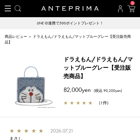
0
LINE ID連携で500ポイントプレゼント！
商品レビュー ＞ ドラえもん/ドラえもん/マットブルーグレー【受注販売商
品】
ドラえもん/ドラえもん/マ
ットブルーグレー【受注販
売商品】
82,000yen
(税込 90,200yen)
★
★
★
★
★
(
1件
)
★
★
★
★
★
2026.07.21
まさし