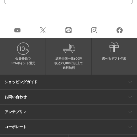
会員登録で
送料全国一律600円
選べるギフト包装
10%ポイント還元
税込22,000円以上で
送料無料
ショッピングガイド
会員特典
ご購入・配送について
返品について
ギフト包装
FAQ
サイトマップ
お問い合わせ
メールでのお問い合わせ
お修理についてのお問い合わせ
お電話でのご注文・お問い合わせ
アンテプリマ
0120-03-6961
ブランドサイト
ショップリスト
ワイヤーバッグについて
特集
オンラインストアニュース
コーポレート
（平日10：30～17：00）