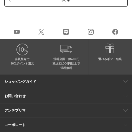
会員登録で
送料全国一律600円
選べるギフト包装
10%ポイント還元
税込22,000円以上で
送料無料
ショッピングガイド
会員特典
ご購入・配送について
返品について
ギフト包装
FAQ
サイトマップ
お問い合わせ
メールでのお問い合わせ
お修理についてのお問い合わせ
お電話でのご注文・お問い合わせ
アンテプリマ
0120-03-6961
ブランドサイト
ショップリスト
ワイヤーバッグについて
特集
オンラインストアニュース
コーポレート
（平日10：30～17：00）