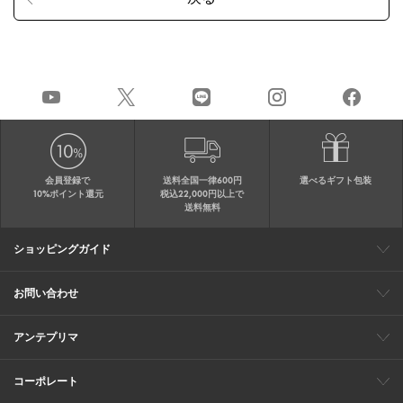
会員登録で
送料全国一律600円
選べるギフト包装
10%ポイント還元
税込22,000円以上で
送料無料
ショッピングガイド
会員特典
ご購入・配送について
返品について
ギフト包装
FAQ
サイトマップ
お問い合わせ
メールでのお問い合わせ
お修理についてのお問い合わせ
お電話でのご注文・お問い合わせ
アンテプリマ
0120-03-6961
ブランドサイト
ショップリスト
ワイヤーバッグについて
特集
オンラインストアニュース
コーポレート
（平日10：30～17：00）