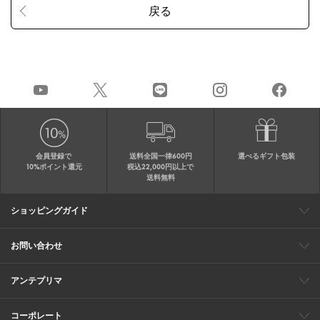
会員登録で
送料全国一律600円
選べるギフト包装
10%ポイント還元
税込22,000円以上で
送料無料
ショッピングガイド
会員特典
ご購入・配送について
返品について
ギフト包装
FAQ
サイトマップ
お問い合わせ
メールでのお問い合わせ
お修理についてのお問い合わせ
お電話でのご注文・お問い合わせ
アンテプリマ
0120-03-6961
ブランドサイト
ショップリスト
ワイヤーバッグについて
特集
オンラインストアニュース
コーポレート