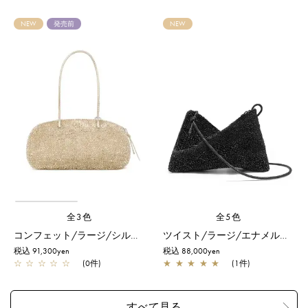
NEW
発売前
NEW
全3色
全5色
コンフェット/ラージ/シルバーゴールド
ツイスト/ラージ/エナメルブラック
税込 91,300yen
税込 88,000yen
☆
☆
☆
☆
☆
(0件)
★
★
★
★
★
(1件)