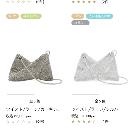
☆
☆
☆
☆
☆
(0件)
★
★
★
★
★
(2件)
NEW
残りわずか
NEW
入荷連絡受付中
在庫なし
全5色
全5色
ツイスト/ラージ/カーキシルバー
ツイスト/ラージ/シルバー
税込 88,000yen
税込 88,000yen
☆
☆
☆
☆
☆
(0件)
★
★
★
★
☆
(1件)