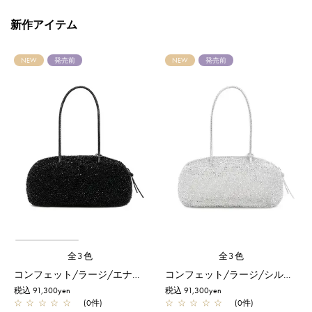
新作アイテム
NEW
発売前
NEW
発売前
全3色
全3色
コンフェット/ラージ/エナメルブラック
コンフェット/ラージ/シルバー
税込 91,300yen
税込 91,300yen
☆
☆
☆
☆
☆
(0件)
☆
☆
☆
☆
☆
(0件)