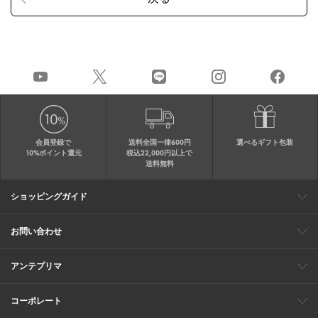
会員登録で
送料全国一律600円
選べるギフト包装
10%ポイント還元
税込22,000円以上で
送料無料
ショッピングガイド
会員特典
ご購入・配送について
返品について
ギフト包装
FAQ
サイトマップ
お問い合わせ
メールでのお問い合わせ
お修理についてのお問い合わせ
お電話でのご注文・お問い合わせ
アンテプリマ
0120-03-6961
ブランドサイト
ショップリスト
ワイヤーバッグについて
特集
オンラインストアニュース
コーポレート
（平日10：30～17：00）