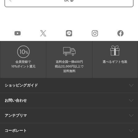
会員登録で
送料全国一律600円
選べるギフト包装
10%ポイント還元
税込22,000円以上で
送料無料
ショッピングガイド
会員特典
ご購入・配送について
返品について
ギフト包装
FAQ
サイトマップ
お問い合わせ
メールでのお問い合わせ
お修理についてのお問い合わせ
お電話でのご注文・お問い合わせ
アンテプリマ
0120-03-6961
ブランドサイト
ショップリスト
ワイヤーバッグについて
特集
オンラインストアニュース
コーポレート
（平日10：30～17：00）