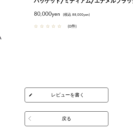
パッケット/ミディアム/エナメルブラ
80,000yen
(税込 88,000yen)
☆
☆
☆
☆
☆
(
0件
)