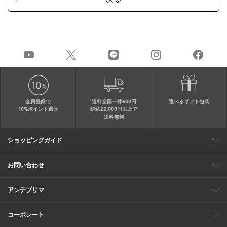
会員登録で
送料全国一律600円
選べるギフト包装
10%ポイント還元
税込22,000円以上で
送料無料
ショッピングガイド
会員特典
ご購入・配送について
返品について
ギフト包装
FAQ
サイトマップ
お問い合わせ
メールでのお問い合わせ
お修理についてのお問い合わせ
お電話でのご注文・お問い合わせ
アンテプリマ
0120-03-6961
ブランドサイト
ショップリスト
ワイヤーバッグについて
特集
オンラインストアニュース
コーポレート
（平日10：30～17：00）