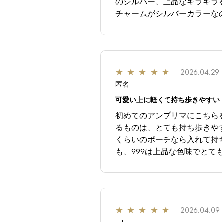
のシルバー、上品なキラキラ
チャームがシルバーカラーな
★
★
★
★
★
2026.04.29
匿名
可愛い上に軽くて持ち歩きやすい
初めてのアンプリマにこちら
るものは、とても持ち歩きや
くらいのポーチなら入れて持
も、999は上品な色味でとても
★
★
★
★
★
2026.04.09