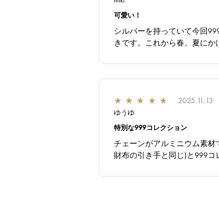
miki
可愛い！
シルバーを持っていて今回9
きです。これから春、夏にか
★
★
★
★
★
2025.11.13
ゆうゆ
特別な999コレクション
チェーンがアルミニウム素材で
財布の引き手と同じ)と99