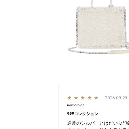
★
★
★
★
★
2026.05.25
masterplan
999コレクション
通常のシルバーとはだいぶ印