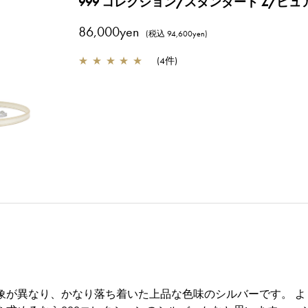
999 コレクション/スタンダード Z/ピ
86,000yen
(税込 94,600yen)
★
★
★
★
★
(
4件
)
象が異なり、かなり落ち着いた上品な色味のシルバーです。 よ