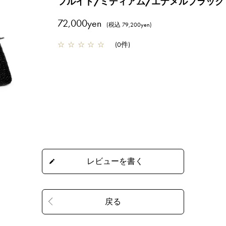
フルイド/ミディアム/エナメルブラック
72,000yen
(税込 79,200yen)
☆
☆
☆
☆
☆
(
0件
)