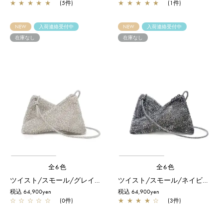
★
★
★
★
★
(5件)
★
★
★
★
★
(1件)
NEW
入荷連絡受付中
NEW
入荷連絡受付中
在庫なし
在庫なし
全6色
全6色
ツイスト/スモール/グレイッシュホワイトシルバー
ツイスト/スモール/ネイビーシルバー
税込 64,900yen
税込 64,900yen
☆
☆
☆
☆
☆
(0件)
★
★
★
★
☆
(3件)