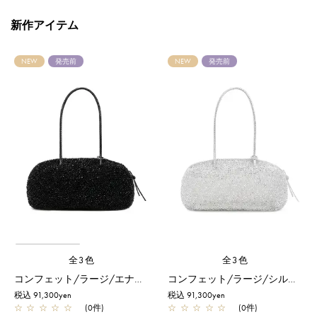
新作アイテム
NEW
発売前
NEW
発売前
全3色
全3色
コンフェット/ラージ/エナメルブラック
コンフェット/ラージ/シルバー
税込 91,300yen
税込 91,300yen
☆
☆
☆
☆
☆
(0件)
☆
☆
☆
☆
☆
(0件)