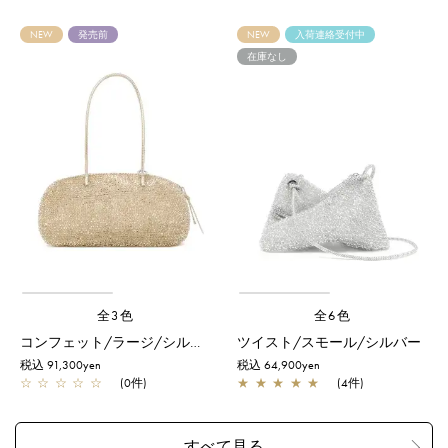
NEW
発売前
NEW
入荷連絡受付中
在庫なし
全3色
全6色
コンフェット/ラージ/シルバーゴールド
ツイスト/スモール/シルバー
税込 91,300yen
税込 64,900yen
☆
☆
☆
☆
☆
(0件)
★
★
★
★
★
(4件)