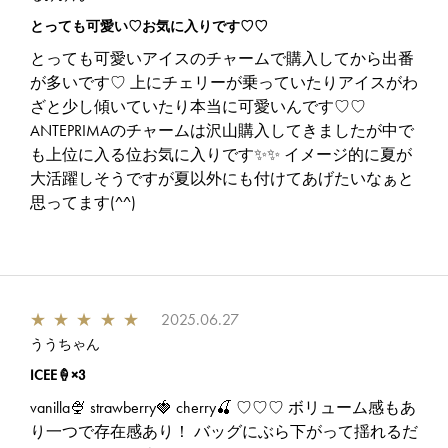
とっても可愛い♡お気に入りです♡♡
とっても可愛いアイスのチャームで購入してから出番
が多いです♡ 上にチェリーが乗っていたりアイスがわ
ざと少し傾いていたり本当に可愛いんです♡♡
ANTEPRIMAのチャームは沢山購入してきましたが中で
も上位に入る位お気に入りです✨️✨️ イメージ的に夏が
大活躍しそうですが夏以外にも付けてあげたいなぁと
思ってます(^^)
★
★
★
★
★
2025.06.27
ううちゃん
ICEE🍦×3
vanilla🍨 strawberry🍓 cherry🍒 ♡♡♡ ボリューム感もあ
り一つで存在感あり！ バッグにぶら下がって揺れるだ