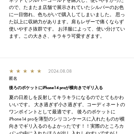
ネットでシルバーゴールドを購入し、使いやすかった
ので、たまたま店舗で展示されていたシルバーのお色
に一目惚れ、色ちがいで購入してしまいました。 思っ
た以上に収納力があります。肩もレザーで痛くならず
使いやすさ抜群です。 お洋服によって、使い分けてい
ます。この大きさ、キラキラ可愛すぎます。
★
★
★
★
★
2024.08.08
匿名
後ろのポケットにiPhone14 proが横向きでギリ入る
夏の日差しを反射してキラキラになるのでとてもかわ
いいです。 大き過ぎず小さ過ぎず、コーディネートの
ワンポイントとして最適です。 後ろのポケットに
iPhone14 proを薄型のシリコンケースに入れたものが横
向きでギリ入るのもよかったです！！実際のところカ
バンの中に入れたほうが出し入れしやすいですが！