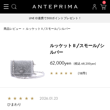
0
LINE ID連携で500ポイントプレゼント！
商品レビュー ＞ ルッケット II /スモール/シルバー
ルッケット II /スモール/シ
ルバー
62,000yen
(税込 68,200yen)
★
★
★
★
★
(
18件
)
★
★
★
★
★
2026.01.23
ひまわり