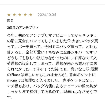
★
★
★
★
★
2024.10.05
匿名
3個目のアンテプリマ
今年、初めてアンテプリマデビューしてからキラキラ
の沼に完全にハマってしまいました♡ 大きいバッグ買
って、ポーチ買って、今回ミニバッグ買って、どれも
使えるし、全部可愛い！ちなみに全部シルバーです♡
どうしても欲しい訳じゃなかったのに、在庫なくて入
荷通知の設定してしまって、通知が来たら買わずに居
られなかった…そりゃそうだ笑 でも、悔いなし♡ 最新
のiPhoneは難しいかもしれませんが、背面ポケットに
iPhone13は無理なく入りました。 内ポケットはなし。
マチ板もあり、バッグ内側にあるチェーンの留め具が
しっかり皮で補強してあるので、型崩れもなさそうで
す。