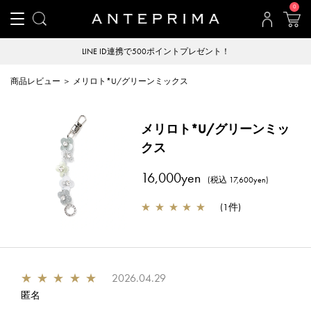
0
LINE ID連携で500ポイントプレゼント！
商品レビュー ＞ メリロト*U/グリーンミックス
メリロト*U/グリーンミッ
クス
16,000yen
(税込 17,600yen)
★
★
★
★
★
(
1件
)
★
★
★
★
★
2026.04.29
匿名