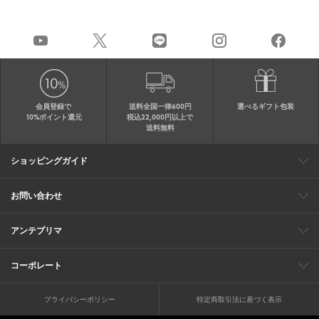
会員登録で
送料全国一律600円
選べるギフト包装
10%ポイント還元
税込22,000円以上で
送料無料
ショッピングガイド
会員特典
ご購入・配送について
返品について
ギフト包装
FAQ
サイトマップ
お問い合わせ
メールでのお問い合わせ
お修理についてのお問い合わせ
お電話でのご注文・お問い合わせ
アンテプリマ
0120-03-6961
ブランドサイト
ショップリスト
ワイヤーバッグについて
特集
オンラインストアニュース
コーポレート
（平日10：30～17：00）
※毎週火曜日はお電話窓口の営業を
企業情報
採用情報
お休みさせていただきます
プライバシーポリシー
特定商取引法に基づく表示