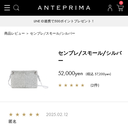
0
LINE ID連携で500ポイントプレゼント！
商品レビュー ＞ センプレ/スモール/シルバー
センプレ/スモール/シルバ
ー
52,000yen
(税込 57,200yen)
★
★
★
★
★
(
2件
)
★
★
★
★
★
2025.02.12
匿名