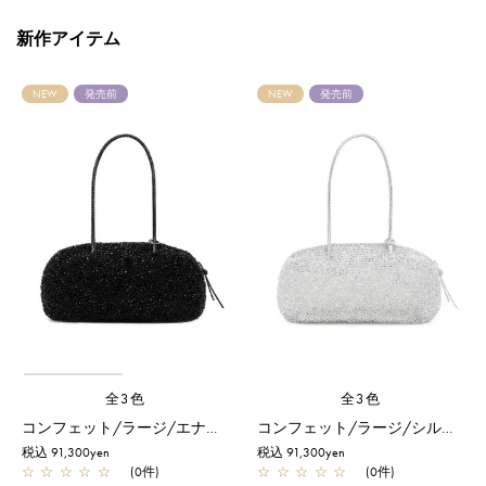
新作アイテム
NEW
発売前
NEW
発売前
全3色
全3色
コンフェット/ラージ/エナメルブラック
コンフェット/ラージ/シルバー
税込 91,300yen
税込 91,300yen
☆
☆
☆
☆
☆
(0件)
☆
☆
☆
☆
☆
(0件)