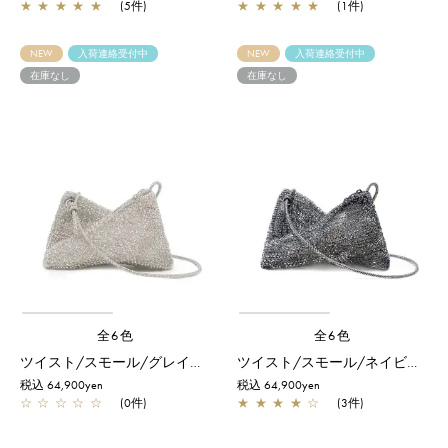
★
★
★
★
★
(5件)
★
★
★
★
★
(1件)
NEW
入荷連絡受付中
NEW
入荷連絡受付中
在庫なし
在庫なし
全6色
全6色
ツイスト/スモール/グレイッシュホワイトシルバー
ツイスト/スモール/ネイビーシルバー
税込 64,900yen
税込 64,900yen
☆
☆
☆
☆
☆
(0件)
★
★
★
★
☆
(3件)