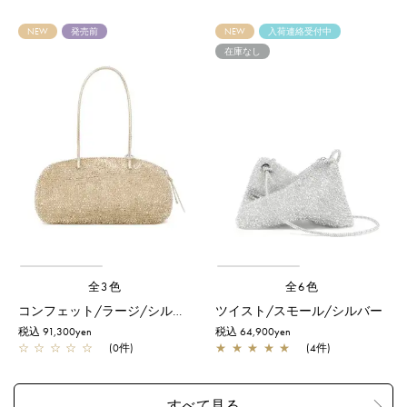
NEW
発売前
NEW
入荷連絡受付中
在庫なし
全3色
全6色
コンフェット/ラージ/シルバーゴールド
ツイスト/スモール/シルバー
税込 91,300yen
税込 64,900yen
☆
☆
☆
☆
☆
(0件)
★
★
★
★
★
(4件)