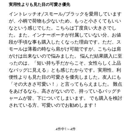
実用性よりも見た目の可愛さ優先
イントレッチオ/スモール/ブラックを愛用しています
が、小柄で荷物も少ないため、もっと小さくてもいい
なという感じでした。こちらは丁度良い大きさでし
た。また、インナーポーチが付属していない分、お値
段が手頃な事も購入したくなった理由です。ただ、ス
モールは薄着の時なら肩がけ可能ですが、こちらは肩
がけは出来ないので悩みました。 悩んだ結果購入に至
ったのは、「短い持ち手だからこそ、女性らしく上品
なバッグに見える」とも感じたからです。実用性、利
便性よりも見た目の可愛さを優先しました。友人にも
「その大きさ可愛い！」と言ってもらえました。 難点
をあげるなら、高さがないので、持っているバッグチ
ャームが皆、下についてしまいます。 でも購入を検討
されている方、可愛いのでお勧めします！
4件中1～4件