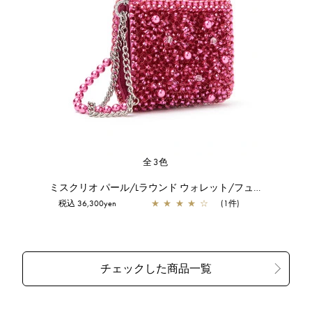
全3色
ミスクリオ パール/Lラウンド ウォレット/フューシャピンク
税込 36,300yen
★
★
★
★
☆
(1件)