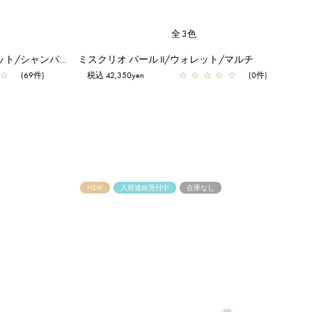
全3色
ミスクリオ パール/ロングウォレット/シャンパンゴールド
ミスクリオ パール II/ウォレット/マルチ
☆
(69件)
税込 42,350yen
☆
☆
☆
☆
☆
(0件)
NEW
入荷連絡受付中
在庫なし