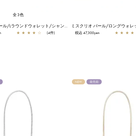
全3色
ミスクリオ パール/Lラウンドウォレット/シャンパンゴールド
n
★
★
★
★
☆
(4件)
税込 47,300yen
★
★
★
★
NEW
発売前