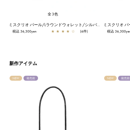
全3色
ミスクリオ パール/Lラウンドウォレット/シルバー
税込 36,300yen
★
★
★
★
☆
(6件)
税込 36,300ye
新作アイテム
NEW
発売前
NEW
発売前