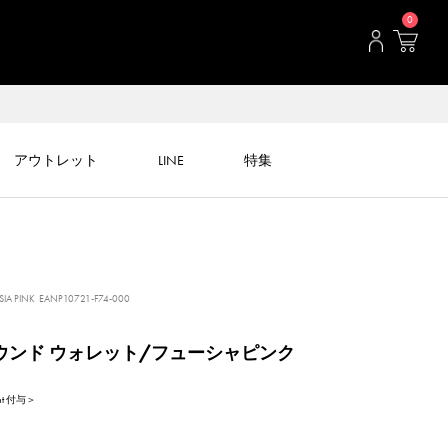
0
アウトレット
LINE
特集
IA PINK
EANP10721-F74-000
ラウンド ウォレット/フューシャピンク
int 付与＞