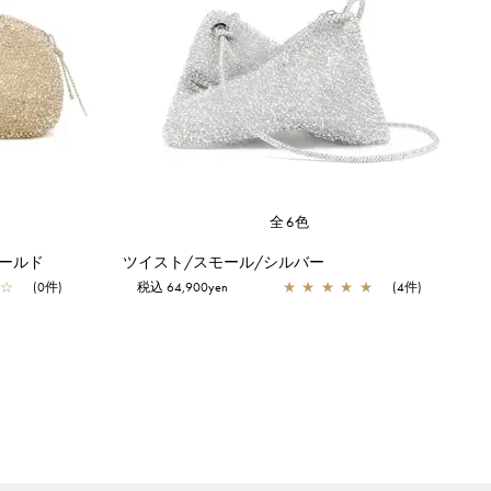
全6色
ールド
ツイスト/スモール/シルバー
☆
(0件)
税込 64,900yen
★
★
★
★
★
(4件)