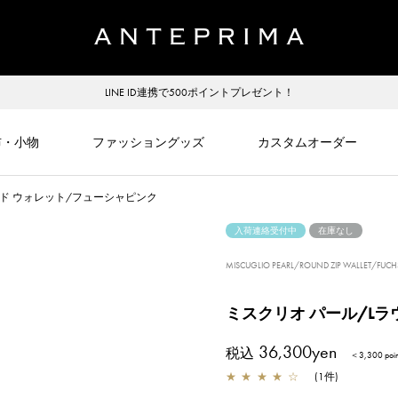
LINE ID連携で500ポイントプレゼント！
布・小物
ファッショングッズ
カスタムオーダー
ンド ウォレット/フューシャピンク
入荷連絡受付中
在庫なし
MISCUGLIO PEARL/ROUND ZIP WALLET/FUCHS
ミスクリオ パール/L
36,300yen
税込
＜3,300 po
★
★
★
★
☆
(
1
件
)