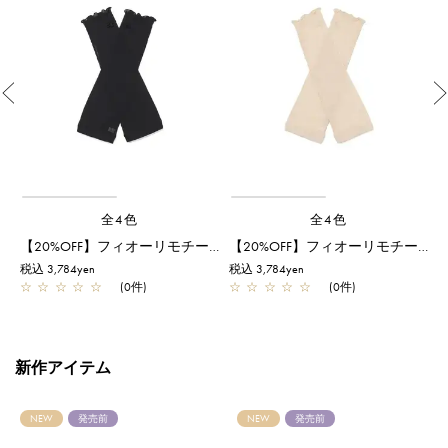
Previous
全4色
全4色
【20%OFF】フィオーリモチーフ付きフィンガーレスロンググローブ/ブラック
【20%OFF】フィオーリモチーフ付きフィンガーレスロンググローブ/ベージュ
税込 3,784yen
税込 3,784yen
税
☆
☆
☆
☆
☆
(0件)
☆
☆
☆
☆
☆
(0件)
新作アイテム
NEW
発売前
NEW
発売前