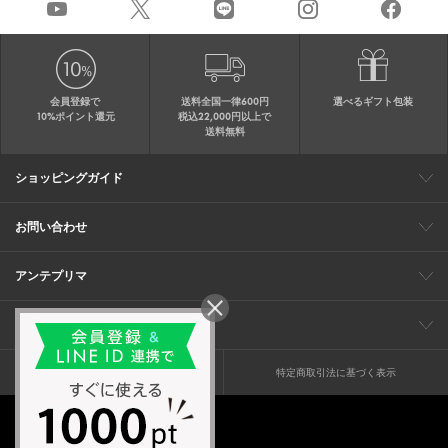
会員登録で
送料全国一律600円
選べるギフト包装
10%ポイント還元
税込22,000円以上で
送料無料
ショッピングガイド
会員特典
ご購入・配送について
返品について
ギフト包装
FAQ
サイトマップ
お問い合わせ
メールでのお問い合わせ
お修理についてのお問い合わせ
お電話でのご注文・お問い合わせ
アンテプリマ
0120-03-6961
ブランドサイト
ショップリスト
ワイヤーバッグについて
特集
オンラインストアニュース
コーポレート
（平日10：30～17：00）
※毎週火曜日はお電話窓口の営業を
企業情報
採用情報
お休みさせていただきます
プライバシーポリシー
特定商取引法に基づく表示
© anteprima ltd. all rights reserved.