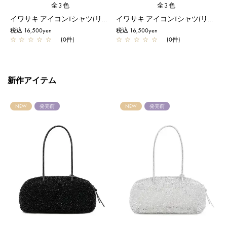
全3色
全3色
イワサキ アイコンTシャツ(リラックス)/M/ブラック【一部店舗先行販売商品】
イワサキ アイコンTシャツ(リラックス)/LL/ホワイト【一部店舗先行販売商品】
税込 16,500yen
税込 16,500yen
税
☆
☆
☆
☆
☆
(0件)
☆
☆
☆
☆
☆
(0件)
新作アイテム
NEW
発売前
NEW
発売前