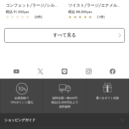
コンフェット/ラージ/シルバーゴールド
ツイスト/ラージ/エナメルブラック
税込 91,300yen
税込 88,000yen
☆
☆
☆
☆
☆
(0件)
★
★
★
★
★
(1件)
会員登録で
送料全国一律600円
選べるギフト包装
10%ポイント還元
税込22,000円以上で
送料無料
ショッピングガイド