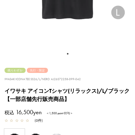
残りわずか
先行・限定
IWASAKI ICONA TEE SS26/L/NERO
AJ26S72258-099-042
イワサキ アイコンTシャツ(リラックス)/L/ブラック
【一部店舗先行販売商品】
16,500yen
税込
＜1,500 point 付与＞
☆
☆
☆
☆
☆
(
0
件
)