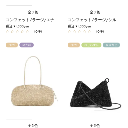
全3色
全3色
コンフェット/ラージ/エナメルブラック
コンフェット/ラージ/シルバー
税込 91,300yen
税込 91,300yen
☆
☆
☆
☆
☆
(0件)
☆
☆
☆
☆
☆
(0件)
NEW
発売前
NEW
残りわずか
取り寄せ
全3色
全5色