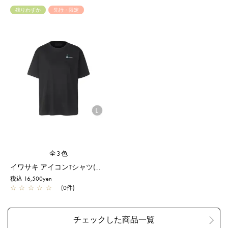
残りわずか
先行・限定
全3色
イワサキ アイコンTシャツ(リラックス)/L/ブラック【一部店舗先行販売商品】
税込 16,500yen
☆
☆
☆
☆
☆
(0件)