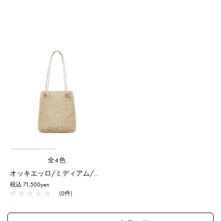
全4色
オッキエッロ/ミディアム/シルバーゴールド
税込 71,500yen
☆
☆
☆
☆
☆
(0件)