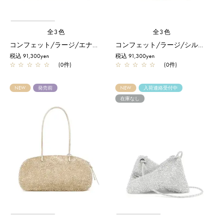
全3色
全3色
コンフェット/ラージ/エナメルブラック
コンフェット/ラージ/シルバー
税込 91,300yen
税込 91,300yen
☆
☆
☆
☆
☆
(0件)
☆
☆
☆
☆
☆
(0件)
NEW
発売前
NEW
入荷連絡受付中
在庫なし