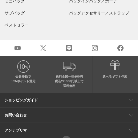
ミニバッグ
バッグインバッグ／ポーチ
サブバッグ
バッグアクセサリー／ストラップ
ベストセラー
会員登録で
送料全国一律600円
選べるギフト包装
10%ポイント還元
税込22,000円以上で
送料無料
ショッピングガイド
会員特典
ご購入・配送について
返品について
ギフト包装
FAQ
サイトマップ
お問い合わせ
メールでのお問い合わせ
お修理についてのお問い合わせ
お電話でのご注文・お問い合わせ
アンテプリマ