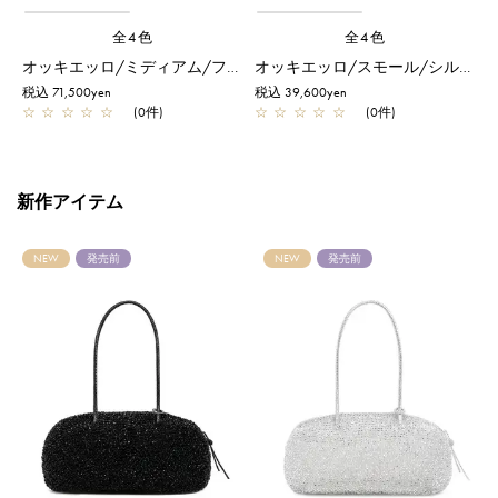
全4色
全4色
ド/ラウンド 縦型/スモール/シルバーゴールド
オッキエッロ/ミディアム/フラミンゴシルバー
オッキエッロ/スモール/シルバーゴールド
税込 71,500yen
税込 39,600yen
税
☆
☆
☆
☆
☆
(0件)
☆
☆
☆
☆
☆
(0件)
新作アイテム
NEW
発売前
NEW
発売前