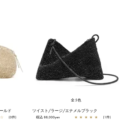
全5色
ールド
ツイスト/ラージ/エナメルブラック
☆
(0件)
税込 88,000yen
★
★
★
★
★
(1件)