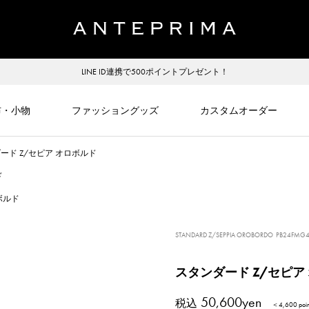
LINE ID連携で500ポイントプレゼント！
布・小物
ファッショングッズ
カスタムオーダー
ード Z/セピア オロボルド
ド
ボルド
STANDARD Z/SEPPIA OROBORDO
PB24FMG4
スタンダード Z/セピア
50,600yen
税込
＜4,600 po