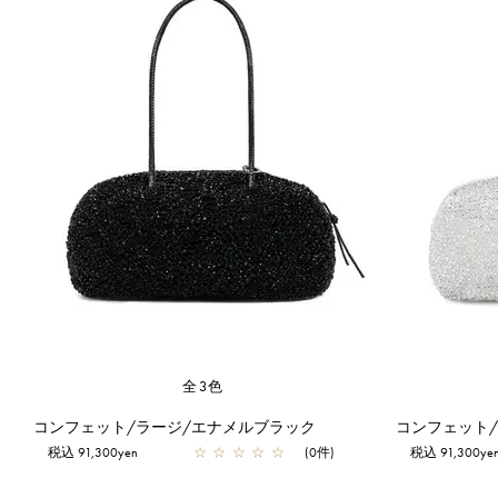
全3色
コンフェット/ラージ/エナメルブラック
コンフェット
税込 91,300yen
☆
☆
☆
☆
☆
(0件)
税込 91,300ye