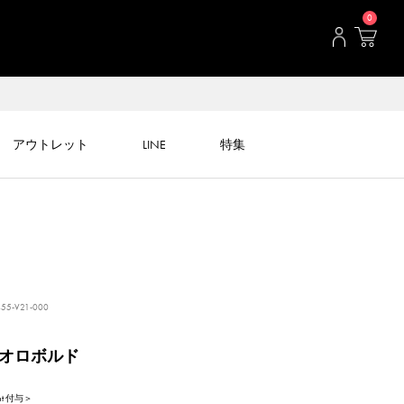
0
アウトレット
LINE
特集
55-V21-000
 オロボルド
int 付与＞