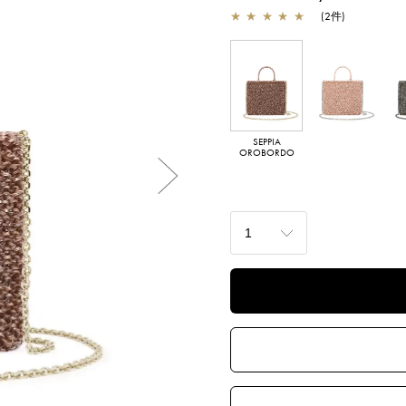
★
★
★
★
★
(
2
件
)
SEPPIA
SALMONE
FAN
OROBORDO
ARBORD
Next
NERO OPACO
KHAKIGENTO
OR