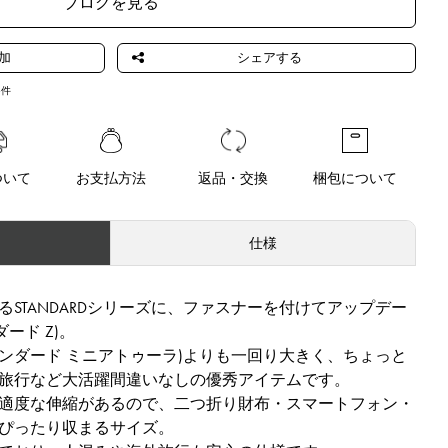
ブログを見る
6
件
ついて
お支払方法
返品・交換
梱包について
仕様
であるSTANDARDシリーズに、ファスナーを付けてアップデー
ダード Z)。
URA(スタンダード ミニアトゥーラ)よりも一回り大きく、ちょっと
旅行など大活躍間違いなしの優秀アイテムです。
適度な伸縮があるので、二つ折り財布・スマートフォン・
ぴったり収まるサイズ。