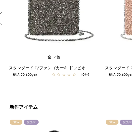
Previous
全12色
スタンダード/スクエア ミディアム(Dリング付き)/シルバー
スタンダード Z/ファンゴカーキ ドッピオ
スタンダード 
税込 50,600yen
☆
☆
☆
☆
☆
(0件)
税込 50,600ye
新作アイテム
NEW
発売前
NEW
発売前