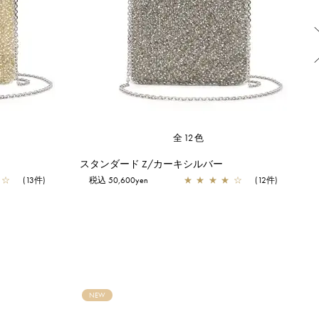
全12色
ド
スタンダード Z/カーキシルバー
☆
(13件)
税込 50,600yen
★
★
★
★
☆
(12件)
NEW