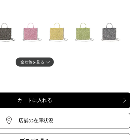
GO DOPPIO
ORCHIDEAGENT
GIALLOGENTO
LIMEGENTO
NAVYGENTO
O
全12色を見る
OGENTO
CIPRIAGENTO
ARGENTO