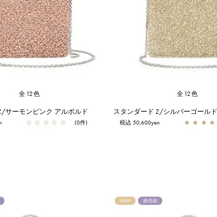
全12色
全12色
Z/サーモンピンク アルボルド
スタンダード Z/シルバーゴール
n
☆
☆
☆
☆
☆
(0件)
税込 50,600yen
★
★
★
★
NEW
発売前