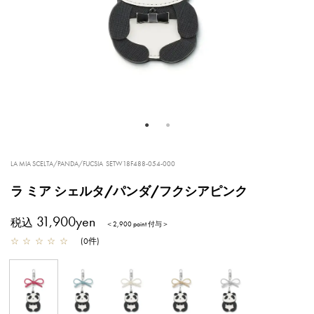
LA MIA SCELTA/PANDA/FUCSIA
SETW18F488-054-000
ラ ミア シェルタ/パンダ/フクシアピンク
31,900yen
税込
＜2,900 point 付与＞
☆
☆
☆
☆
☆
(
0
件
)