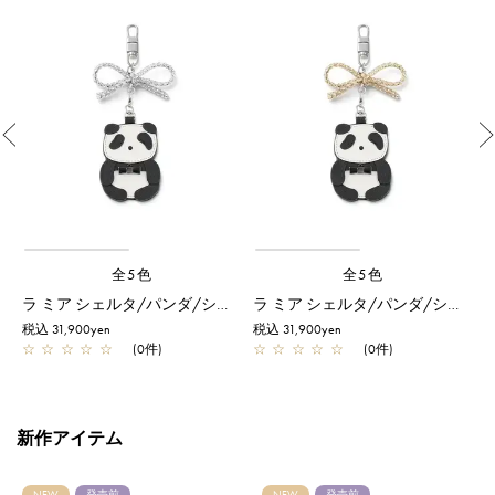
Previous
全5色
全5色
K/オーロラホワイト
ラ ミア シェルタ/パンダ/シルバー
ラ ミア シェルタ/パンダ/シルバーゴールド
税込 31,900yen
税込 31,900yen
税
☆
☆
☆
☆
☆
(0件)
☆
☆
☆
☆
☆
(0件)
新作アイテム
NEW
発売前
NEW
発売前