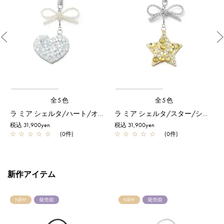
Previous
全5色
全5色
ラ ミア シェルタ/ハート/オーロラホワイト
ラ ミア シェルタ/スター/シルバー
税込 31,900yen
税込 31,900yen
税
☆
☆
☆
☆
☆
(0件)
☆
☆
☆
☆
☆
(0件)
新作アイテム
NEW
発売前
NEW
発売前