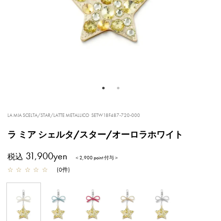
LA MIA SCELTA/STAR/LATTE METALLICO
SETW18F487-720-000
ラ ミア シェルタ/スター/オーロラホワイト
31,900yen
税込
＜2,900 point 付与＞
☆
☆
☆
☆
☆
(
0
件
)