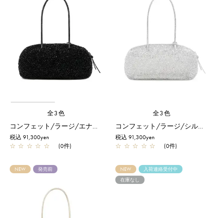
全3色
全3色
コンフェット/ラージ/エナメルブラック
コンフェット/ラージ/シルバー
税込 91,300yen
税込 91,300yen
☆
☆
☆
☆
☆
(0件)
☆
☆
☆
☆
☆
(0件)
NEW
発売前
NEW
入荷連絡受付中
在庫なし