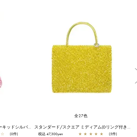
全27色
モティーヴォ アルファベート/オーキッドシルバー
スタンダード/スクエア ミディアム(Dリング付き)/マスタードイエロー
☆
(0件)
税込 47,300yen
★
★
★
★
★
(5件)