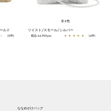
全6色
ールド
ツイスト/スモール/シルバー
☆
(0件)
税込 64,900yen
★
★
★
★
★
(4件)
ななめがけバッグ