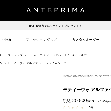
LINE ID連携で500ポイントプレゼント！
布・小物
ファッショングッズ
カスタムオーダー
ダー・ストラップ
＞
モティーヴォ アルファベート/ライムシルバー
ム
＞
モティーヴォ アルファベート/ライムシルバー
MOTIVO ALFABETO/LIMEGENTO
PA25SW82
モティーヴォ アルファ
30,800yen
税込
＜2,800 po
☆
☆
☆
☆
☆
(
0
件
)