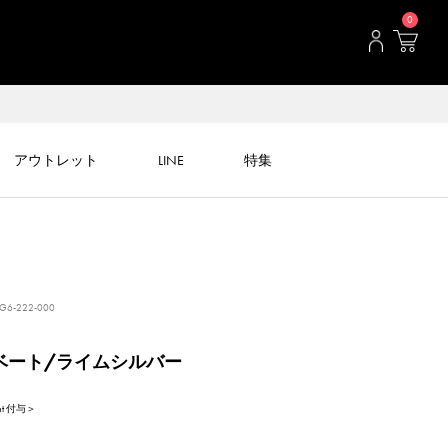
0
アウトレット
LINE
特集
G6-222-000
ベート/ライムシルバー
int 付与＞