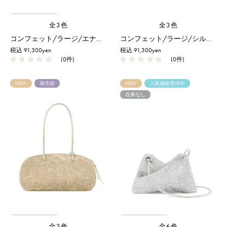
全3色
全3色
コンフェット/ラージ/エナメルブラック
コンフェット/ラージ/シルバー
税込 91,300yen
税込 91,300yen
☆
☆
☆
☆
☆
(0件)
☆
☆
☆
☆
☆
(0件)
NEW
発売前
NEW
入荷連絡受付中
在庫なし
全3色
全6色