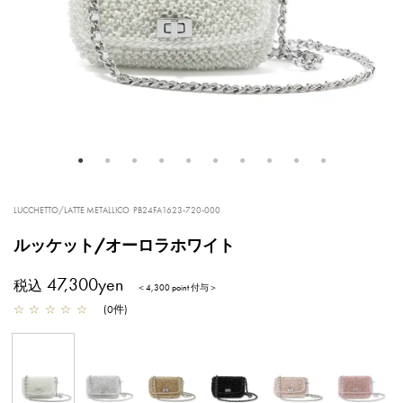
LUCCHETTO/LATTE METALLICO
PB24FA1623-720-000
ルッケット/オーロラホワイト
47,300yen
税込
＜4,300 point 付与＞
☆
☆
☆
☆
☆
(
0
件
)