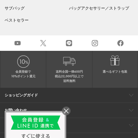
サブバッグ
バッグアクセサリー／ストラップ
ベストセラー
会員登録で
送料全国一律600円
選べるギフト包装
10%ポイント還元
税込22,000円以上で
送料無料
ショッピングガイド
会員特典
ご購入・配送について
返品について
ギフト包装
FAQ
サイトマップ
お問い合わせ
メールでのお問い合わせ
お修理についてのお問い合わせ
お電話でのご注文・お問い合わせ
アンテプリマ
0120-03-6961