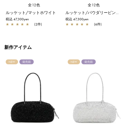
全12色
全12色
ミディアム/シルバー
ルッケット/マットホワイト
ルッケット/パウダリーピンクシルバー
税込 47,300yen
税込 47,300yen
税
★
★
★
★
★
(2件)
★
★
★
★
★
(6件)
新作アイテム
NEW
発売前
NEW
発売前