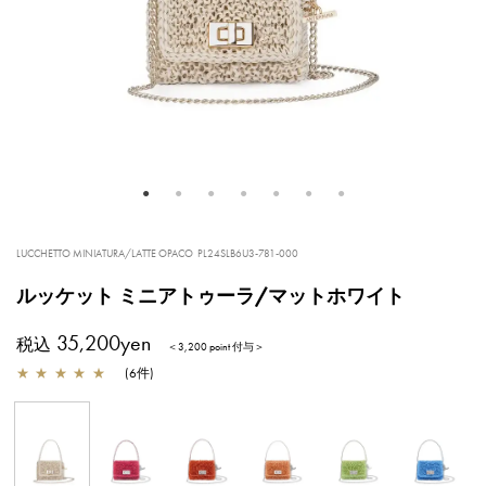
LUCCHETTO MINIATURA/LATTE OPACO
PL24SLB6U3-781-000
ルッケット ミニアトゥーラ/マットホワイト
35,200yen
税込
＜3,200 point 付与＞
★
★
★
★
★
(
6
件
)