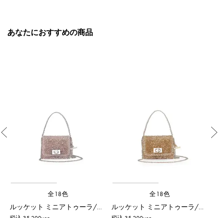
あなたにおすすめの商品
Previous
全18色
全18色
ルッケット ミニアトゥーラ/パウダリーピンクシルバー
ルッケット ミニアトゥーラ/シルバーゴールド
税込 35,200yen
税込 35,200yen
税