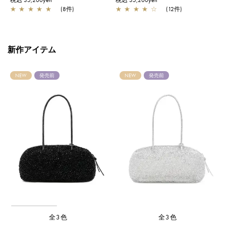
★
★
★
★
★
(8件)
★
★
★
★
☆
(12件)
新作アイテム
NEW
発売前
NEW
発売前
全3色
全3色