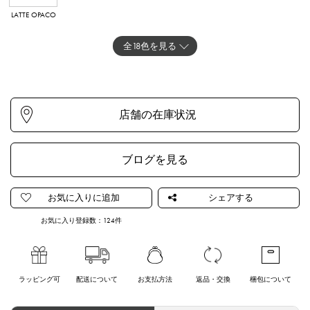
LATTE OPACO
MAGENTA
ARANCIO
MANDARINO
FOGLIA
AZZURRO
OPACO
ARBORDO
ARBORDO
OPACO
全18色を見る
ROSSO
GIALLO
VERDE OPACO
LAVANDAGENT
LATTE
BLU CHIARO
OPACO
OPACO
O
METALLICO
ブログを見る
FUCSIA
NERO OPACO
MULTI
OROGENTO
ARGENTO
CIPRIAGENTO
お気に入り登録数：
124
件
CHIARO
ラッピング可
配送について
お支払方法
返品・交換
梱包について