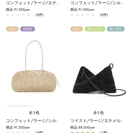
コンフェット/ラージ/エナメルブラック
コンフェット/ラージ/シルバー
税込 91,300yen
税込 91,300yen
☆
☆
☆
☆
☆
(0件)
☆
☆
☆
☆
☆
(0件)
NEW
発売前
NEW
残りわずか
取り寄せ
全3色
全5色
コンフェット/ラージ/シルバーゴールド
ツイスト/ラージ/エナメルブラック
税込 91,300yen
税込 88,000yen
☆
☆
☆
☆
☆
(0件)
★
★
★
★
★
(1件)