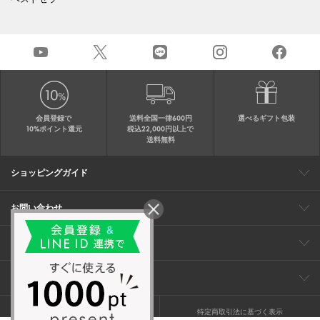
会員登録で
送料全国一律600円
選べるギフト包装
10%ポイント還元
税込22,000円以上で
送料無料
ショッピングガイド
会員特典
ご購入・配送について
返品について
ギフト包装
FAQ
サイトマップ
お問い合わせ
メールでのお問い合わせ
お修理についてのお問い合わせ
お電話でのご注文・お問い合わせ
アンテプリマ
0120-03-6961
ブランドサイト
ショップリスト
ワイヤーバッグについて
特集
オンラインストアニュース
コーポレート
（平日10：30～17：00）
※毎週火曜日はお電話窓口の営業を
企業情報
採用情報
お休みさせていただきます
プライバシーポリシー
特定商取引法に基づく表示