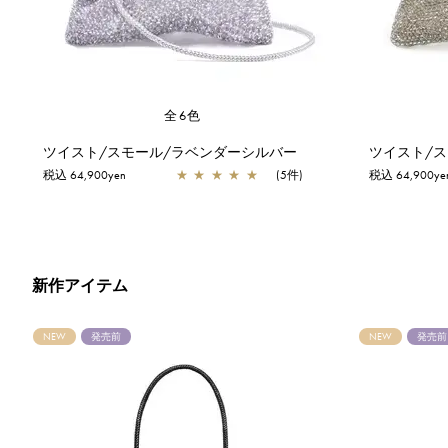
全6色
ツイスト/スモール/ラベンダーシルバー
ツイスト/
税込 64,900yen
★
★
★
★
★
(5件)
税込 64,900ye
新作アイテム
NEW
発売前
NEW
発売前