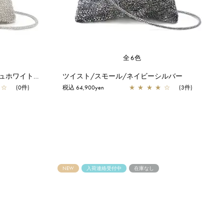
全6色
ツイスト/スモール/グレイッシュホワイトシルバー
ツイスト/スモール/ネイビーシルバー
☆
(0件)
税込 64,900yen
★
★
★
★
☆
(3件)
NEW
入荷連絡受付中
在庫なし