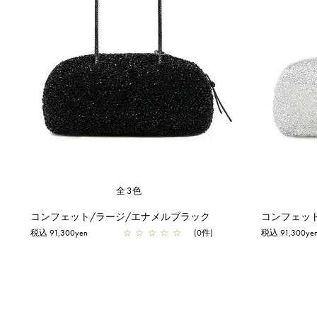
全3色
コンフェット/ラージ/エナメルブラック
コンフェッ
税込 91,300yen
☆
☆
☆
☆
☆
(0件)
税込 91,300ye