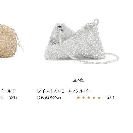
全6色
ゴールド
ツイスト/スモール/シルバー
☆
(0件)
税込 64,900yen
★
★
★
★
★
(4件)