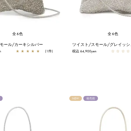
全6色
全6色
スモール/カーキシルバー
n
★
★
★
★
★
(1件)
税込 64,900yen
☆
☆
☆
☆
NEW
発売前