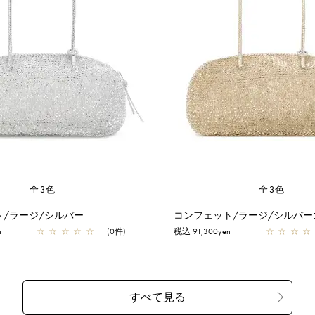
全3色
全3色
ト/ラージ/シルバー
コンフェット/ラージ/シルバー
n
☆
☆
☆
☆
☆
(0件)
税込 91,300yen
☆
☆
☆
☆