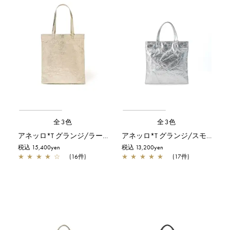
全3色
全3色
アネッロ*T グランジ/ラージ/シャンパンゴールド
アネッロ*T グランジ/スモール/シルバー
税込 15,400yen
税込 13,200yen
★
★
★
★
☆
(16件)
★
★
★
★
★
(17件)