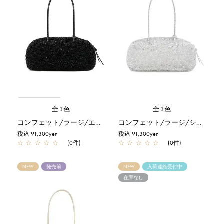
全3色
全3色
コンフェット/ラージ/エナメルブラック
コンフェット/ラージ/シルバー
税込 91,300yen
税込 91,300yen
☆
☆
☆
☆
☆
(0件)
☆
☆
☆
☆
☆
(0件)
NEW
発売前
NEW
入荷連絡受付中
在庫なし