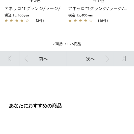
全3色
全3色
アネッロ*T グランジ/ラージ/ブラック
アネッロ*T グランジ/ラージ/シャンパンゴールド
税込 15,400yen
税込 15,400yen
★
★
★
★
☆
(13件)
★
★
★
★
☆
(16件)
6商品中1～6商品
前へ
次へ
あなたにおすすめの商品