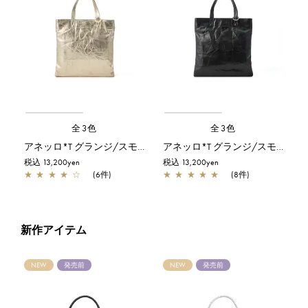
全3色
全3色
アネッロ*T グランジ/スモール/シャンパンゴールド
アネッロ*T グランジ/スモール/ブラック
税込 13,200yen
税込 13,200yen
★
★
★
★
☆
(6件)
★
★
★
★
★
(8件)
新作アイテム
NEW
発売前
NEW
発売前