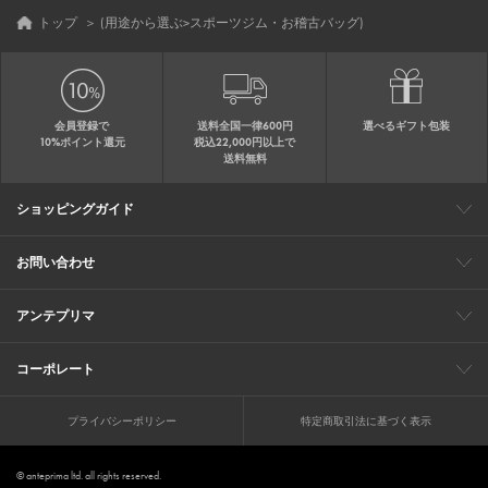
トップ
＞
(用途から選ぶ>スポーツジム・お稽古バッグ)
会員登録で
送料全国一律600円
選べるギフト包装
10%ポイント還元
税込22,000円以上で
送料無料
ショッピングガイド
会員特典
ご購入・配送について
返品について
ギフト包装
FAQ
サイトマップ
お問い合わせ
メールでのお問い合わせ
お修理についてのお問い合わせ
お電話でのご注文・お問い合わせ
アンテプリマ
0120-03-6961
ブランドサイト
ショップリスト
ワイヤーバッグについて
特集
オンラインストアニュース
コーポレート
（平日10：30～17：00）
※毎週火曜日はお電話窓口の営業を
企業情報
採用情報
お休みさせていただきます
プライバシーポリシー
特定商取引法に基づく表示
© anteprima ltd. all rights reserved.