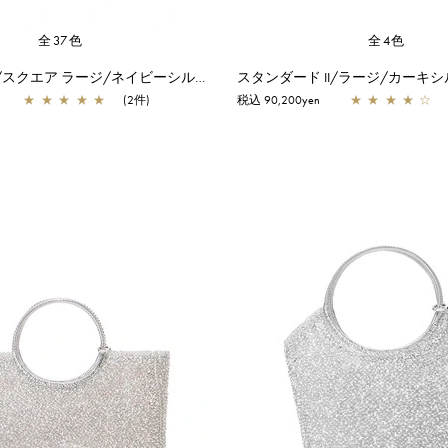
全37色
全4色
スタンダード/スクエア ラージ/ネイビーシルバー
スタンダード II/ラージ/カーキ
★
★
★
★
★
(2件)
税込 90,200yen
★
★
★
★
☆