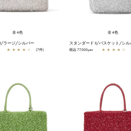
全4色
全4色
II/ラージ/シルバー
スタンダード II/バスケット/シ
★
★
★
★
☆
(7件)
税込 77,000yen
★
★
★
★
☆