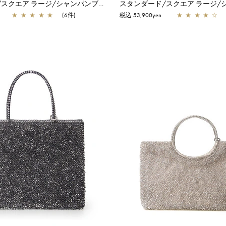
スタンダード/スクエア ラージ/シャンパンブルー
★
★
★
★
★
(6件)
税込 53,900yen
★
★
★
★
☆