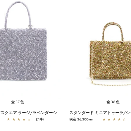
全37色
全38色
スタンダード/スクエア ラージ/ラベンダーシルバー
★
★
★
★
☆
(7件)
税込 36,300yen
★
★
★
★
☆