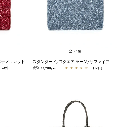
全37色
エナメルレッド
スタンダード/スクエア ラージ/サファイア
(24件)
税込 53,900yen
★
★
★
★
☆
(17件)