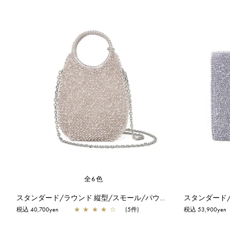
全6色
スタンダード/ラウンド 縦型/スモール/パウダリーピンクシルバー
税込 40,700yen
★
★
★
★
☆
(5件)
税込 53,900yen