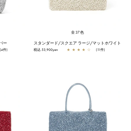
全37色
ルバー
スタンダード/スクエア ラージ/マットホワイト
(4件)
税込 53,900yen
★
★
★
★
☆
(11件)