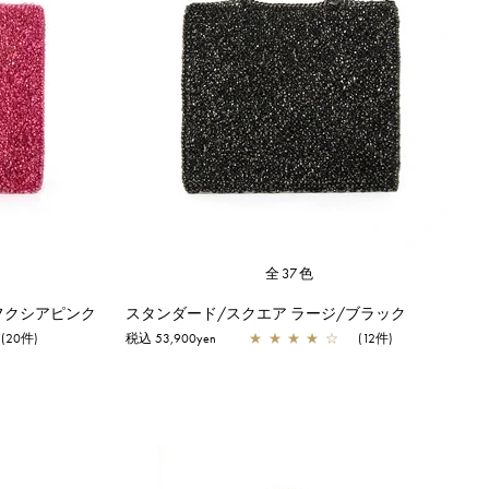
全37色
フクシアピンク
スタンダード/スクエア ラージ/ブラック
(20件)
税込 53,900yen
★
★
★
★
☆
(12件)