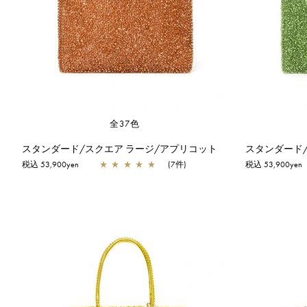
全37色
スタンダード/スクエア ラージ/アプリコット
税込 53,900yen
★
★
★
★
★
(7件)
税込 53,900yen