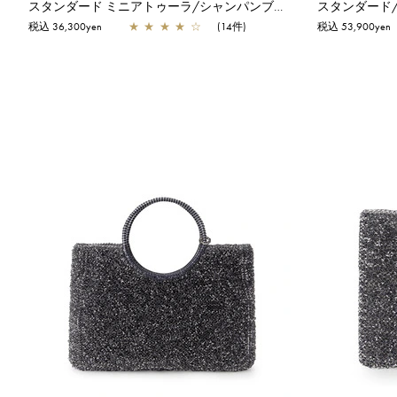
スタンダード ミニアトゥーラ/シャンパンブルー
税込 36,300yen
★
★
★
★
☆
(14件)
税込 53,900yen