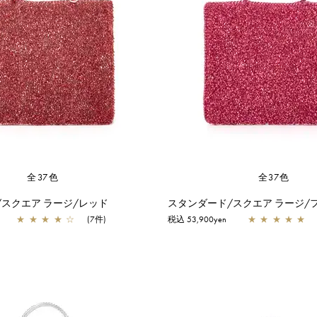
全37色
全37色
スクエア ラージ/レッド
スタンダード/スクエア ラージ/
★
★
★
★
☆
(7件)
税込 53,900yen
★
★
★
★
★