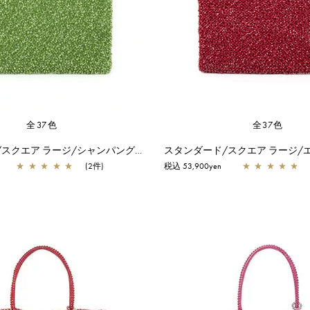
全37色
全37色
スタンダード/スクエア ラージ/シャンパングリーン
スタンダード/スクエア ラージ/
★
★
★
★
★
(2件)
税込 53,900yen
★
★
★
★
★