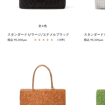
全4色
スタンダード II/ラージ/エナメルブラック
スタンダード 
税込 90,200yen
★
★
★
★
★
(13件)
税込 90,200yen