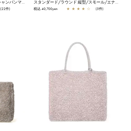
スタンダード/スクエア ラージ/シャンパンマルチ
スタンダード/ラウンド 縦型/スモール/エナメルブラック
(22件)
税込 40,700yen
★
★
★
★
☆
(5件)