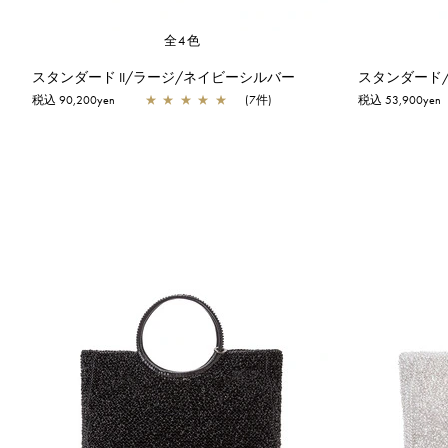
全4色
スタンダード II/ラージ/ネイビーシルバー
税込 90,200yen
★
★
★
★
★
(7件)
税込 53,900yen