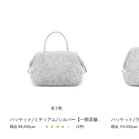
全3色
パッケット/ミディアム/シルバー【一部店舗先行販売商品】
税込 88,000yen
★
★
★
★
☆
(2件)
税込 110,000yen