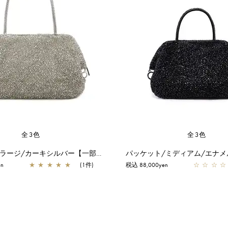
全3色
全3色
パッケット/ラージ/カーキシルバー【一部店舗先行販売商品】
en
★
★
★
★
★
(1件)
税込 88,000yen
☆
☆
☆
☆