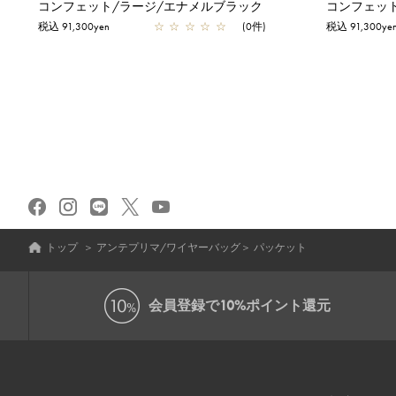
コンフェット/ラージ/エナメルブラック
コンフェッ
税込 91,300yen
☆
☆
☆
☆
☆
(0件)
税込 91,300ye
トップ
＞
アンテプリマ/ワイヤーバッグ
＞
パッケット
会員登録で
10%ポイント還元