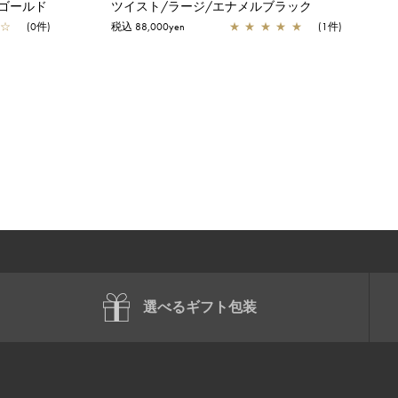
ゴールド
ツイスト/ラージ/エナメルブラック
☆
(0件)
税込 88,000yen
★
★
★
★
★
(1件)
選べるギフト包装