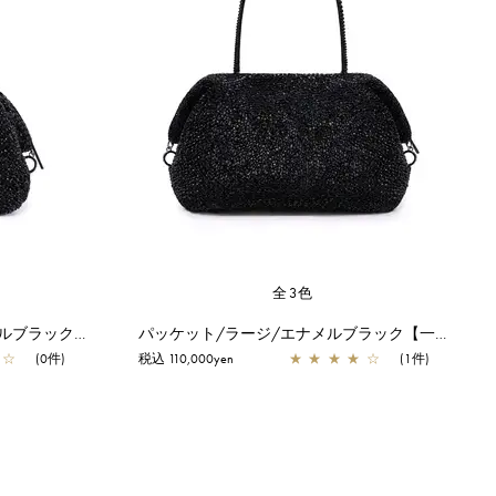
全3色
パッケット/ミディアム/エナメルブラック【一部店舗先行販売商品】
パッケット/ラージ/エナメルブラック【一部店舗先行販売商品】
☆
(0件)
税込 110,000yen
★
★
★
★
☆
(1件)