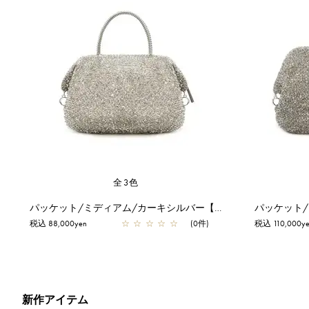
全3色
パッケット/ミディアム/カーキシルバー【一部店舗先行販売商品】
税込 88,000yen
☆
☆
☆
☆
☆
(0件)
税込 110,000y
新作アイテム