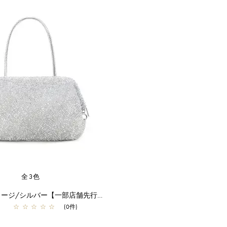
全3色
パッケット/ラージ/シルバー【一部店舗先行販売商品】
☆
☆
☆
☆
☆
(0件)